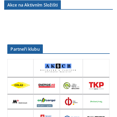
b
Akce na Aktivním Složišti
r
i
k
y
Partneři klubu