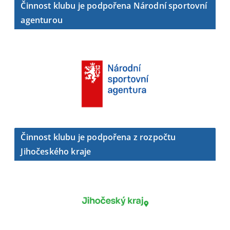
Činnost klubu je podpořena Národní sportovní
agenturou
Činnost klubu je podpořena z rozpočtu
Jihočeského kraje