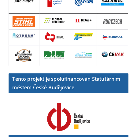
Tento projekt je spolufinancován Statutárním
městem České Budějovice