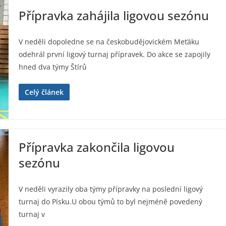
Přípravka zahájila ligovou sezónu
V neděli dopoledne se na českobudějovickém Meťáku
odehrál první ligový turnaj přípravek. Do akce se zapojily
hned dva týmy Štírů
Celý článek
Přípravka zakončila ligovou
sezónu
V neděli vyrazily oba týmy přípravky na poslední ligový
turnaj do Písku.U obou týmů to byl nejméně povedený
turnaj v