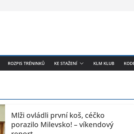
ROZPIS TRÉNINKŮ
KE STAŽENÍ
KLM KLUB
KODE
Mlži ovládli první koš, céčko
porazilo Milevsko! – víkendový
report