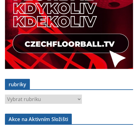
rubriky
r
u
b
Akce na Aktivním Složišti
r
i
k