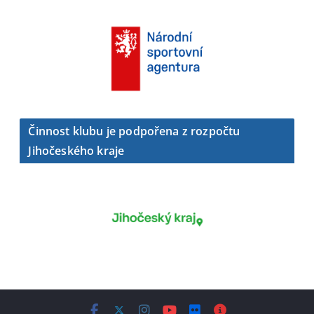
Činnost klubu je podpořena z rozpočtu
Jihočeského kraje