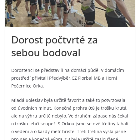
Dorost počtvrté za
sebou bodoval
Dorostenci se představili na domácí půdě. V domácím
prostředí přivítali Předvýběr.CZ Florbal MB a Horní
Počernice Orka.
Mladá Boleslav byla určitě favorit a také to potvrzovala
od úvodních minut. Konečná prohra 0:8 je trošku krutá,
ale na výhru určitě nebylo. Ve druhém zápase nás čekal
o trošku lehčí soupeř. S Orkou jsme se dvě třetiny tahali
o vedení a o každý metr hřiště. Třetí třetina vyšla jasně
pro nás a konečná výhra 7:3 byla určitě zasloužená.