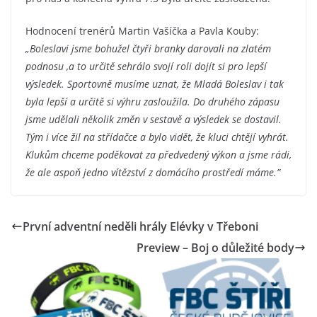
Hodnocení trenérů Martin Vašíčka a Pavla Kouby:
„Boleslavi jsme bohužel čtyři branky darovali na zlatém
podnosu ,a to určitě sehrálo svojí roli dojít si pro lepší
výsledek. Sportovně musíme uznat, že Mladá Boleslav i tak
byla lepší a určitě si výhru zasloužila. Do druhého zápasu
jsme udělali několik změn v sestavě a výsledek se dostavil.
Tým i více žil na střídačce a bylo vidět, že kluci chtějí vyhrát.
Klukům chceme poděkovat za předvedený výkon a jsme rádi,
že ale aspoň jedno vítězství z domácího prostředí máme.”
První adventní neděli hrály Elévky v Třeboni
Preview – Boj o důležité body