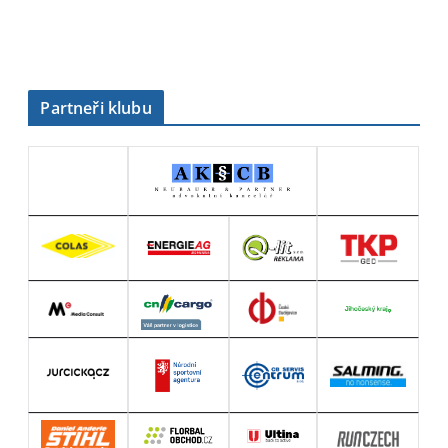
y
Partneři klubu