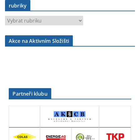
rubriky
r
u
b
Akce na Aktivním Složišti
r
i
k
y
Partneři klubu