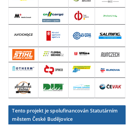
Tento projekt je spolufinancován Statutárním
městem České Budějovice