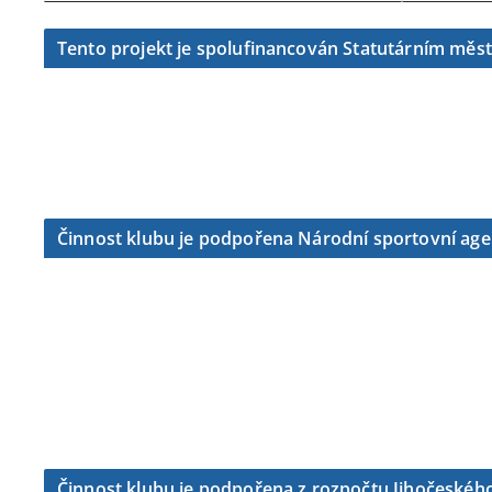
Tento projekt je spolufinancován Statutárním měs
Činnost klubu je podpořena Národní sportovní ag
Činnost klubu je podpořena z rozpočtu Jihočeského