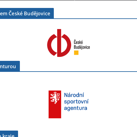
tem České Budějovice
enturou
 kraje