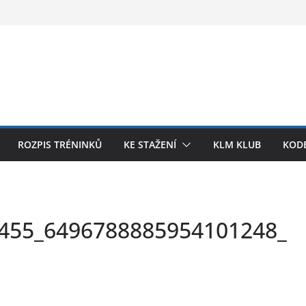
ROZPIS TRÉNINKŮ
KE STAŽENÍ
KLM KLUB
KODE
455_6496788885954101248_