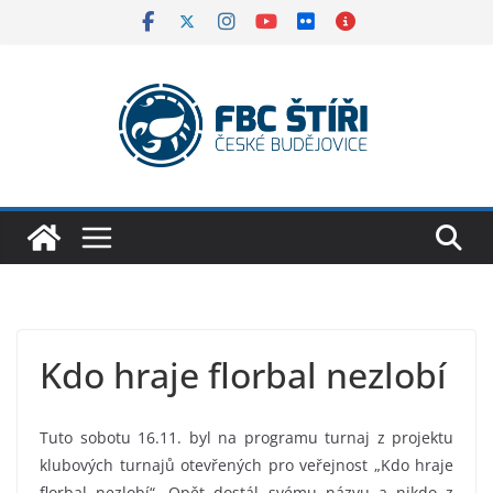
Skip
to
content
Kdo hraje florbal nezlobí
Tuto sobotu 16.11. byl na programu turnaj z projektu
klubových turnajů otevřených pro veřejnost „Kdo hraje
florbal nezlobí“. Opět dostál svému názvu a nikdo z