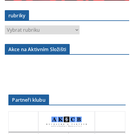
rubriky
r
u
b
Akce na Aktivním Složišti
r
i
k
y
Partneři klubu