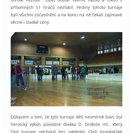
přítomných 51 hráčů nezlobil. Hrdiny tohoto turnaje
byli všichni zúčastnění a na konci na ně čekali zajímavé
věcné i sladké ceny.
Důkazem o tom, že tyto turnaje děti nesmírně baví, byl
heroický výkon původně diváka D. Drobiše ml., který
část turnaje odchytal bez jakékoliv části brankářské