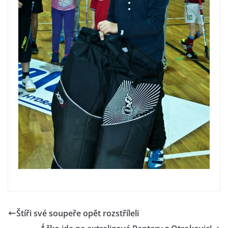
Štíři své soupeře opět rozstříleli