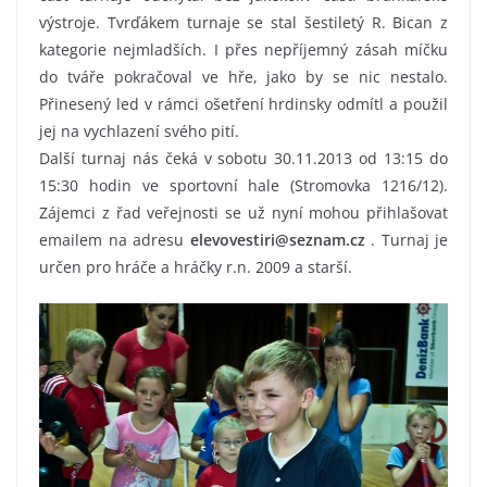
výstroje. Tvrďákem turnaje se stal šestiletý R. Bican z
kategorie nejmladších. I přes nepříjemný zásah míčku
do tváře pokračoval ve hře, jako by se nic nestalo.
Přinesený led v rámci ošetření hrdinsky odmítl a použil
jej na vychlazení svého pití.
Další turnaj nás čeká v sobotu 30.11.2013 od 13:15 do
15:30 hodin ve sportovní hale (Stromovka 1216/12).
Zájemci z řad veřejnosti se už nyní mohou přihlašovat
emailem na adresu
elevovestiri@seznam.cz
. Turnaj je
určen pro hráče a hráčky r.n. 2009 a starší.