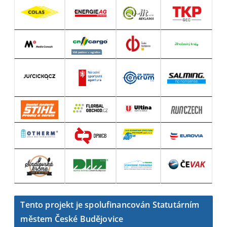
Tento projekt je spolufinancován Statutárním
městem České Budějovice