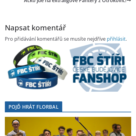
Áčko jde na extraligové Pantery z Otrokovic!
Napsat komentář
Pro přidávání komentářů se musíte nejdříve
přihlásit
.
POJĎ HRÁT FLORBAL