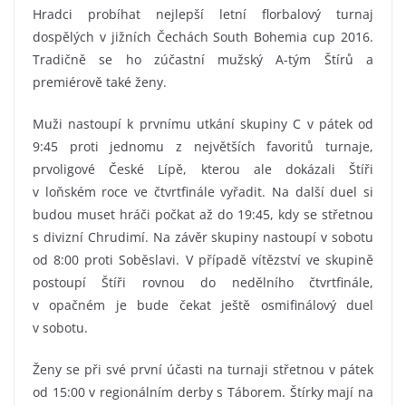
Hradci probíhat nejlepší letní florbalový turnaj
dospělých v jižních Čechách South Bohemia cup 2016.
Tradičně se ho zúčastní mužský A-tým Štírů a
premiérově také ženy.
Muži nastoupí k prvnímu utkání skupiny C v pátek od
9:45 proti jednomu z největších favoritů turnaje,
prvoligové České Lípě, kterou ale dokázali Štíři
v loňském roce ve čtvrtfinále vyřadit. Na další duel si
budou muset hráči počkat až do 19:45, kdy se střetnou
s divizní Chrudimí. Na závěr skupiny nastoupí v sobotu
od 8:00 proti Soběslavi. V případě vítězství ve skupině
postoupí Štíři rovnou do nedělního čtvrtfinále,
v opačném je bude čekat ještě osmifinálový duel
v sobotu.
Ženy se při své první účasti na turnaji střetnou v pátek
od 15:00 v regionálním derby s Táborem. Štírky mají na