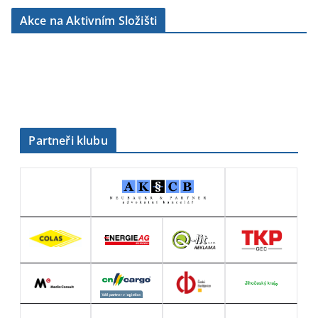
b
Akce na Aktivním Složišti
r
i
k
y
Partneři klubu