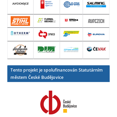
Tento projekt je spolufinancován Statutárním
městem České Budějovice