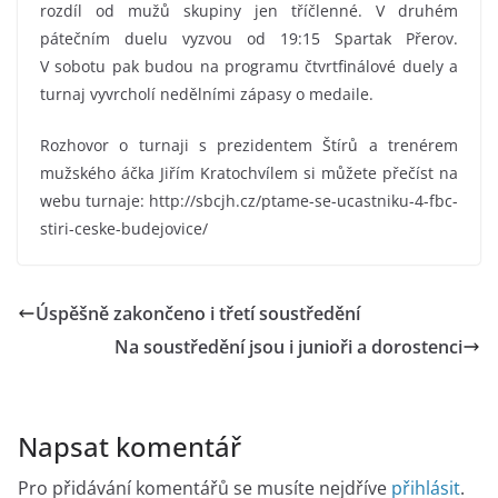
rozdíl od mužů skupiny jen tříčlenné. V druhém
pátečním duelu vyzvou od 19:15 Spartak Přerov.
V sobotu pak budou na programu čtvrtfinálové duely a
turnaj vyvrcholí nedělními zápasy o medaile.
Rozhovor o turnaji s prezidentem Štírů a trenérem
mužského áčka Jiřím Kratochvílem si můžete přečíst na
webu turnaje: http://sbcjh.cz/ptame-se-ucastniku-4-fbc-
stiri-ceske-budejovice/
Úspěšně zakončeno i třetí soustředění
Na soustředění jsou i junioři a dorostenci
Napsat komentář
Pro přidávání komentářů se musíte nejdříve
přihlásit
.