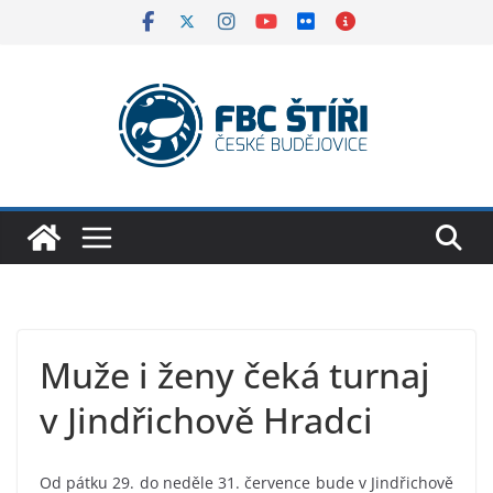
Skip
to
content
Muže i ženy čeká turnaj
v Jindřichově Hradci
Od pátku 29. do neděle 31. července bude v Jindřichově