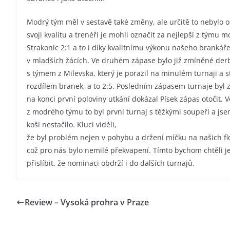
Modrý tým měl v sestavě také změny, ale určitě to nebylo o
svoji kvalitu a trenéři je mohli označit za nejlepší z tým
Strakonic 2:1 a to i díky kvalitnímu výkonu našeho brankáře
v mladších žácích. Ve druhém zápase bylo již zmíněné derby
s týmem z Milevska, který je porazil na minulém turnaji a 
rozdílem branek, a to 2:5. Posledním zápasem turnaje byl
na konci první poloviny utkání dokázal Písek zápas otočit. Ve
z modrého týmu to byl první turnaj s těžkými soupeři a jsem
koši nestačilo. Kluci viděli,
že byl problém nejen v pohybu a držení míčku na našich fl
což pro nás bylo nemilé překvapení. Tímto bychom chtěli 
přislíbit, že nominaci obdrží i do dalších turnajů.
Review – Vysoká prohra v Praze