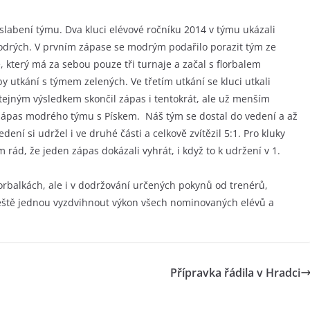
slabení týmu. Dva kluci elévové ročníku 2014 v týmu ukázali
u modrých. V prvním zápase se modrým podařilo porazit tým ze
, který má za sebou pouze tři turnaje a začal s florbalem
 utkání s týmem zelených. Ve třetím utkání se kluci utkali
stejným výsledkem skončil zápas i tentokrát, ale už menším
 zápas modrého týmu s Pískem. Náš tým se dostal do vedení a až
dení si udržel i ve druhé části a celkově zvítězil 5:1. Pro kluky
 rád, že jeden zápas dokázali vyhrát, i když to k udržení v 1.
orbalkách, ale i v dodržování určených pokynů od trenérů,
ještě jednou vyzdvihnout výkon všech nominovaných elévů a
Přípravka řádila v Hradci