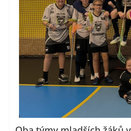
Oba týmy mladších žáků v