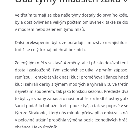
Ve třetím turnaji se oba naše týmy dostaly do prvního koše
byla dost ovlivněna velkým počtem omluvenek, takže se dosta
v modrém nebo zeleném týmu mlžů.
Další překvapením bylo, že pořádající mužstvo nezajistilo 
tudíž se celý turnaj odehrál bez nich.
Zelený tým měl v sestavě 4 změny, ale i přesto dokázal tento
dostali zaslouženě. Tým zelených se utkal v prvním zápase
remízou. Tentokrát však naši kluci proměňovali šance hned
kluci sehráli derby s týmem modrých a vyhráli 8:0. Ve třet
největším soupeřem, tak jako loňskou sezónu. Předešlé dva
to byl vyrovnaný zápas a o naší prohře rozhodl šťastný gó
šancí podařilo bohužel trefit pouze tyč, a tak se poprvé v 
tým ze Strakonic, který nás minule překvapil a dokázal s nám
V polovině utkání proběhla výměna pozic jednotlivých hráčů
obránce i jako útočník.