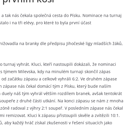
, a tak nás čekala společná cesta do Písku. Nominace na turnaj
lo i na tři elévy, pro které to byla první účast
snižovadla na branky dle předpisu Jihočeské ligy mladších žáků,
 turnaj vyhrát. Kluci, kteří nastoupili dokázali, že nominaci
 s týmem Milevska, kdy na minulém turnaji skončil zápas
 od začátku zápasu a celkově vyhráli 6:2. Ve druhém zápase
ím zápase nás čekal domácí tým z Písku, který bude naším
 duely náš tým vyhrál větším rozdílem branek, avšak tentokrát
l soupeře z druhé části utkání. Na konci zápasu se nám z mnoha
sezóně radoval z výhry 2:1 soupeř. V posledním zápase nás čekal
i remizovat. Kluci k zápasu přistoupili skvěle a zvítězili 10:1.
, aby každý hráč získal zkušenosti v řešení situacích jako