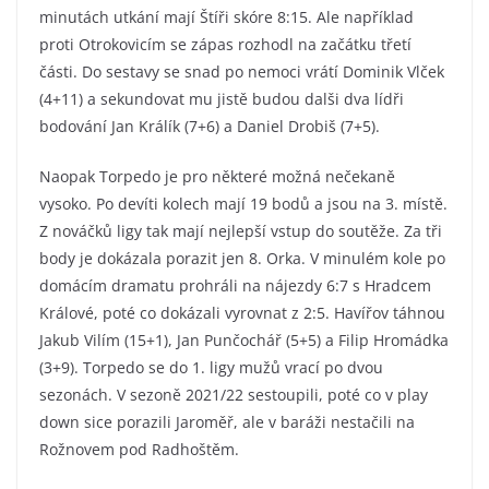
minutách utkání mají Štíři skóre 8:15. Ale například
proti Otrokovicím se zápas rozhodl na začátku třetí
části. Do sestavy se snad po nemoci vrátí Dominik Vlček
(4+11) a sekundovat mu jistě budou dalši dva lídři
bodování Jan Králík (7+6) a Daniel Drobiš (7+5).
Naopak Torpedo je pro některé možná nečekaně
vysoko. Po devíti kolech mají 19 bodů a jsou na 3. místě.
Z nováčků ligy tak mají nejlepší vstup do soutěže. Za tři
body je dokázala porazit jen 8. Orka. V minulém kole po
domácím dramatu prohráli na nájezdy 6:7 s Hradcem
Králové, poté co dokázali vyrovnat z 2:5. Havířov táhnou
Jakub Vilím (15+1), Jan Punčochář (5+5) a Filip Hromádka
(3+9). Torpedo se do 1. ligy mužů vrací po dvou
sezonách. V sezoně 2021/22 sestoupili, poté co v play
down sice porazili Jaroměř, ale v baráži nestačili na
Rožnovem pod Radhoštěm.