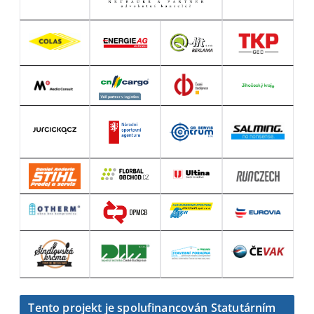
Tento projekt je spolufinancován Statutárním