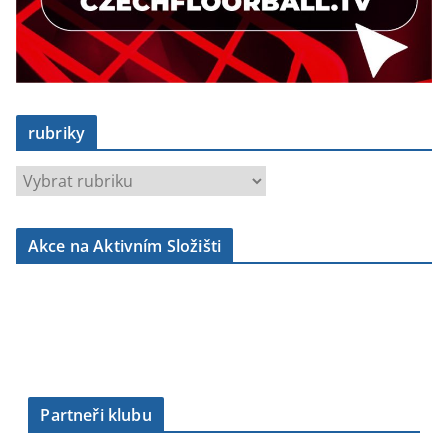
rubriky
r
u
b
Akce na Aktivním Složišti
r
i
k
y
Partneři klubu