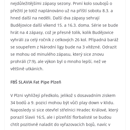
nejdůležitějšími zápasy sezony. První kolo soubojů o
přežití je totiž naplánováno už na příští sobotu 8.3. a
hned další na neděli. Další dva zápasy sehrají
Budějovice další víkend 15. a 16.3. doma. Série se bude
hrát na 4 zápasy, což je přesně tolik, kolik Budějovice
vyhráli za celý ročník z celkových 26 kol. Případná baráž
se soupeřem z Národní ligy bude na 3 vítězné. Odrazit
se mohou od minulého zápasu, který sice znovu
prohráli (7:9), ale výkon byl o mnoho lepší, než ve
většině utkáních.
FBŠ SLAVIA Fat Pipe Plzeň
V Plzni vyhlížejí předkolo, jelikož s dosavadním ziskem
34 bodů a 9. pozicí mohou být vůči play down v klidu.
Naposledy si sice otevřel střelnici Hradec Králové, který
porazil Slavii 16:5, ale i plzeňští florbalisté se budou
chtít pozitivně naladit do vyřazovacích bojů, navíc v