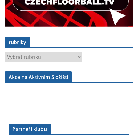
rubriky
r
u
b
Akce na Aktivním Složišti
r
i
k
y
Partneři klubu