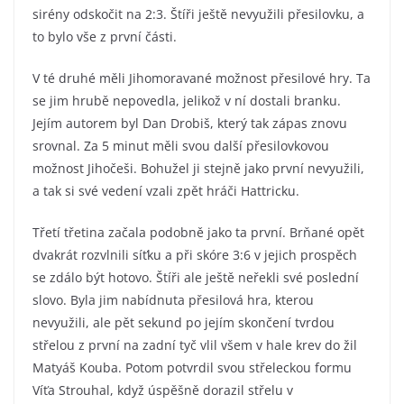
sirény odskočit na 2:3. Štíři ještě nevyužili přesilovku, a
to bylo vše z první části.
V té druhé měli Jihomoravané možnost přesilové hry. Ta
se jim hrubě nepovedla, jelikož v ní dostali branku.
Jejím autorem byl Dan Drobiš, který tak zápas znovu
srovnal. Za 5 minut měli svou další přesilovkovou
možnost Jihočeši. Bohužel ji stejně jako první nevyužili,
a tak si své vedení vzali zpět hráči Hattricku.
Třetí třetina začala podobně jako ta první. Brňané opět
dvakrát rozvlnili síťku a při skóre 3:6 v jejich prospěch
se zdálo být hotovo. Štíři ale ještě neřekli své poslední
slovo. Byla jim nabídnuta přesilová hra, kterou
nevyužili, ale pět sekund po jejím skončení tvrdou
střelou z první na zadní tyč vlil všem v hale krev do žil
Matyáš Kouba. Potom potvrdil svou střeleckou formu
Víťa Strouhal, když úspěšně dorazil střelu v