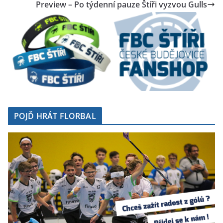
Preview – Po týdenní pauze Štíři vyzvou Gulls
POJĎ HRÁT FLORBAL