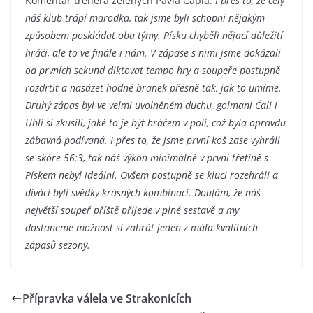
Komentář trenéra zelených Pavla Capla:
I přes to, že celý
náš klub trápí marodka, tak jsme byli schopni nějakým
způsobem poskládat oba týmy. Písku chyběli nějací důležití
hráči, ale to ve finále i nám. V zápase s nimi jsme dokázali
od prvních sekund diktovat tempo hry a soupeře postupně
rozdrtit a nasázet hodně branek přesně tak, jak to umíme.
Druhý zápas byl ve velmi uvolněném duchu, golmani Čali i
Uhlí si zkusili, jaké to je být hráčem v poli, což byla opravdu
zábavná podívaná. I přes to, že jsme první koš zase vyhráli
se skóre 56:3, tak náš výkon minimálně v první třetině s
Pískem nebyl ideální. Ovšem postupně se kluci rozehráli a
diváci byli svědky krásných kombinací. Doufám, že náš
největší soupeř příště přijede v plné sestavě a my
dostaneme možnost si zahrát jeden z mála kvalitních
zápasů sezony.
Přípravka válela ve Strakonicích