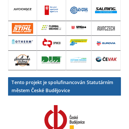
Tento projekt je spolufinancován Statutárním
městem České Budějovice