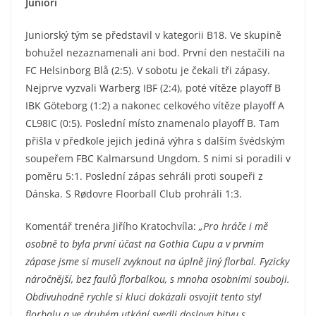
Junioři
Juniorský tým se představil v kategorii B18. Ve skupině
bohužel nezaznamenali ani bod. První den nestačili na
FC Helsinborg Blå (2:5). V sobotu je čekali tři zápasy.
Nejprve vyzvali Warberg IBF (2:4), poté vítěze playoff B
IBK Göteborg (1:2) a nakonec celkového vítěze playoff A
CL98IC (0:5). Poslední místo znamenalo playoff B. Tam
přišla v předkole jejich jediná výhra s dalším švédským
soupeřem FBC Kalmarsund Ungdom. S nimi si poradili v
poměru 5:1. Poslední zápas sehráli proti soupeři z
Dánska. S Rødovre Floorball Club prohráli 1:3.
Komentář trenéra Jiřího Kratochvíla:
„Pro hráče i mě
osobně to byla první účast na Gothia Cupu a v prvním
zápase jsme si museli zvyknout na úplně jiný florbal. Fyzicky
náročnější, bez faulů florbalkou, s mnoha osobními souboji.
Obdivuhodně rychle si kluci dokázali osvojit tento styl
florbalu a ve druhém utkání svedli doslova bitvu s