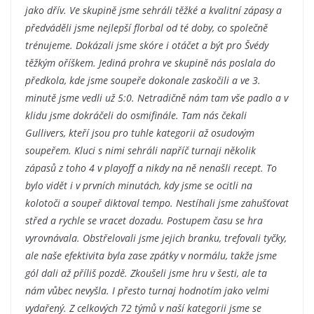
jako dřív. Ve skupině jsme sehráli těžké a kvalitní zápasy a
předváděli jsme nejlepší florbal od té doby, co společně
trénujeme. Dokázali jsme skóre i otáčet a být pro Švédy
těžkým oříškem. Jediná prohra ve skupině nás poslala do
předkola, kde jsme soupeře dokonale zaskočili a ve 3.
minutě jsme vedli už 5:0. Netradičně nám tam vše padlo a v
klidu jsme dokráčeli do osmifinále. Tam nás čekali
Gullivers, kteří jsou pro tuhle kategorii až osudovým
soupeřem. Kluci s nimi sehráli napříč turnaji několik
zápasů z toho 4 v playoff a nikdy na ně nenašli recept. To
bylo vidět i v prvních minutách, kdy jsme se ocitli na
kolotoči a soupeř diktoval tempo. Nestíhali jsme zahušťovat
střed a rychle se vracet dozadu. Postupem času se hra
vyrovnávala. Obstřelovali jsme jejich branku, trefovali tyčky,
ale naše efektivita byla zase zpátky v normálu, takže jsme
gól dali až příliš pozdě. Zkoušeli jsme hru v šesti, ale ta
nám vůbec nevyšla. I přesto turnaj hodnotím jako velmi
vydařený. Z celkových 72 týmů v naší kategorii jsme se