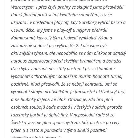
Warbergem. I přes čtyři prohry ve skupině jsme předváděli
dobrý florbal proti velmi kvalitním soupeřům, což se
ukázalo i v následním play-off, kdy Göteborg vyhrál béčko a
CL98IC áčko. My jsme v play-off B nejprve přehráli
Kalmarsund, kdy celý tým předvedl vynikající výkon a
zaslouženě si došel pro výhru. Ve 2. kole jsme byli
aktivnějším týmem, ale nepodařilo se nám překonat dánský
autobus zaparkovaný před skvělým brankářem a bohužel
dvě chyby v obraně nás stály postup. I přes zklamání z
vypadnutí s “hratelným” soupeřem musím hodnotit turnaj
pozitivně. Kluci předvedli, že se nebojí kontaktu, umí se
vyrovnat i silným protivníkům, je jim vlastní aktivní styl hry,
a ne hluboký defenzivní blok. Otázka je, zda hra plná
osobních soubojů bude možná i v českých halách, protože
tuzemský florbal je úplně jiný. V neposlední řadě si ze
Švédska vezeme plno společných zážitků, protože po celý
týden (i s cestou) panovala v týmu skvělá pozitivní
atmosféra plná humoru.”