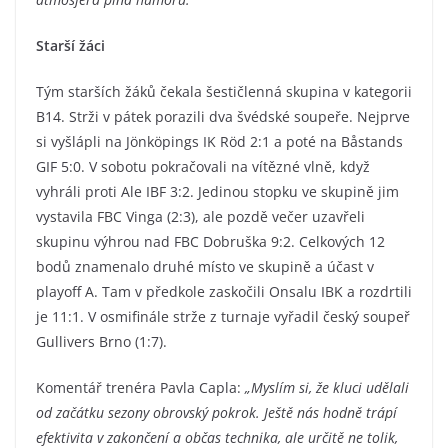
Starší žáci
Tým starších žáků čekala šestičlenná skupina v kategorii
B14. Strži v pátek porazili dva švédské soupeře. Nejprve
si vyšlápli na Jönköpings IK Röd 2:1 a poté na Båstands
GIF 5:0. V sobotu pokračovali na vítězné vlně, když
vyhráli proti Ale IBF 3:2. Jedinou stopku ve skupině jim
vystavila FBC Vinga (2:3), ale pozdě večer uzavřeli
skupinu výhrou nad FBC Dobruška 9:2. Celkových 12
bodů znamenalo druhé místo ve skupině a účast v
playoff A. Tam v předkole zaskočili Onsalu IBK a rozdrtili
je 11:1. V osmifinále strže z turnaje vyřadil český soupeř
Gullivers Brno (1:7).
Komentář trenéra Pavla Capla:
„Myslím si, že kluci udělali
od začátku sezony obrovský pokrok. Ještě nás hodně trápí
efektivita v zakončení a občas technika, ale určitě ne tolik,