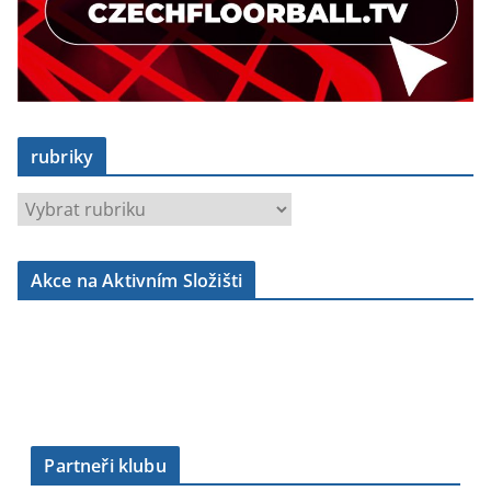
rubriky
r
u
b
Akce na Aktivním Složišti
r
i
k
y
Partneři klubu