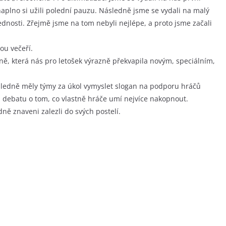
naplno si užili polední pauzu. Následně jsme se vydali na malý
vednosti. Zřejmě jsme na tom nebyli nejlépe, a proto jsme začali
ou večeří.
ičně, která nás pro letošek výrazně překvapila novým, speciálním,
sledně měly týmy za úkol vymyslet slogan na podporu hráčů
u debatu o tom, co vlastně hráče umí nejvíce nakopnout.
ně znaveni zalezli do svých postelí.