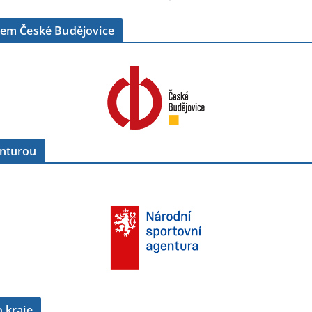
tem České Budějovice
enturou
 kraje