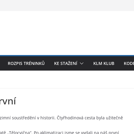
ROZPIS TRÉNINKŮ
KE STAŽENÍ
KLM KLUB
KODE
rvní
zimní soustředění v historii. Čtyřhodinová cesta byla užitečně
atě „Tělocvična“. Po aklimatizaci jsme se vydali na náš první