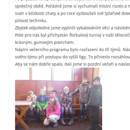
společný oběd. Pořádně jsme si vychutnali místní rizoto a 
svah v blízkosti chaty a po roce vyzkoušeli své lyžařské do
pilovat techniku.
Zbytek odpoledne jsme vyplnili vybalováním věcí a následn
Poté pro nás byl přichystán florbalový turnaj v naší tělocv
krásným, gumovým povrchem.
Náplní večerního programu bylo rozřazení do tří týmů. Ná
svého týmu při postupu do vyšší ligy. To přineslo rozsáhlo
Aby se nám dobře spalo, dali jsme si pozdní večeři a násled