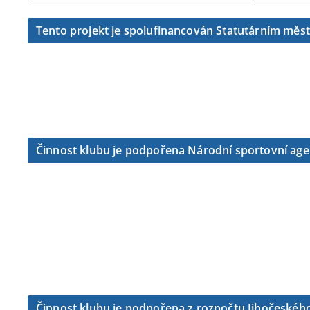
Tento projekt je spolufinancován Statutárním měs
Činnost klubu je podpořena Národní sportovní ag
Činnost klubu je podpořena z rozpočtu Jihočeského