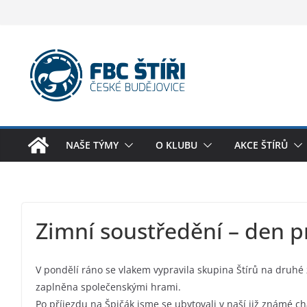
Skip
to
content
NAŠE TÝMY
O KLUBU
AKCE ŠTÍRŮ
Zimní soustředění – den p
V pondělí ráno se vlakem vypravila skupina Štírů na druhé 
zaplněna společenskými hrami.
Po příjezdu na Špičák jsme se ubytovali v naší již známé ch