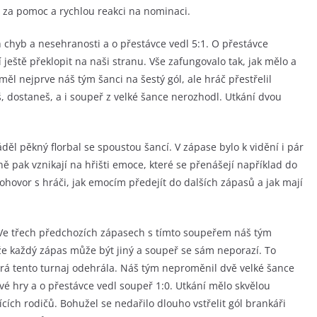
i za pomoc a rychlou reakci na nominaci.
 chyb a nesehranosti a o přestávce vedl 5:1. O přestávce
 ještě překlopit na naši stranu. Vše zafungovalo tak, jak mělo a
l nejprve náš tým šanci na šestý gól, ale hráč přestřelil
, dostaneš, a i soupeř z velké šance nerozhodl. Utkání dvou
ěl pěkný florbal se spoustou šancí. V zápase bylo k vidění i pár
ečně pak vznikají na hřišti emoce, které se přenášejí například do
ovor s hráči, jak emocím předejít do dalších zápasů a jak mají
 Ve třech předchozích zápasech s tímto soupeřem náš tým
že každý zápas může být jiný a soupeř se sám neporazí. To
terá tento turnaj odehrála. Náš tým neproměnil dvě velké šance
ové hry a o přestávce vedl soupeř 1:0. Utkání mělo skvělou
ících rodičů. Bohužel se nedařilo dlouho vstřelit gól brankáři