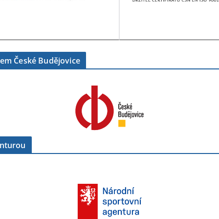
tem České Budějovice
enturou