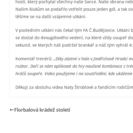
hostí, který pochytal všechny naše šance. Naše obrana nebyl
Našim klukům se podařilo vstřelit pouze jeden gól, a tak s
těšíme se na další vzájemné utkání.
V posledním utkání nás čekal tým FA Č.Budějovice. Utkání 
se dostal do dvougólového vedení, na které vždy soupeř do
sekund, ve kterých náš podržel brankář a náš tým vyhrál 4:
Komentář trenérů:
„Díky zázemí v hale v Jindřichově Hradci 
rozbor. Daří se nám aplikovat do hry naučené kombinace z trén
hráčů soupeře. Video použijeme i na soustředění, kde ukážeme
Děkuji za obsluhu videa Naty Štroblové a fandícím rodičů
Florbalová krádež století