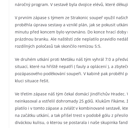
náročný program. V sestavě byla dvojice elévů, které děkuj
V prvním zápase s týmem ze Strakonic soupeř využil našich
proběhla úprava sestavy a vznikl plán, jak se pokusit utkání
minutu před koncem bylo vyrovnáno. Do konce hrací doby mě
prázdnou branku. Ale naštěstí zde neplatilo pravidlo nedáš
rozdílných poločasů tak skončilo remízou 5:5.
Ve druhém utkání proti Meťáku náš tým vyhrál 7:0 a předvád
situací, které na hřiště nepatří ( fauly a oplácení ), a zbyt
pozápasového poděkování soupeři. V kabině pak proběhl poh
kluci situace řešit.
Ve třetím zápase náš tým čekal domácí Jindřichův Hradec.
neinkasoval a vstřelil dohromady 25 gólů. Klukům říkáme, 
platilo i v tomto zápase a zvlášť v kombinované sestavě, k
na začátku utkání, a tak přišel trest v podobě gólu z přesil
diváckou kulisu, o kterou se postarala i naše skupinka fand