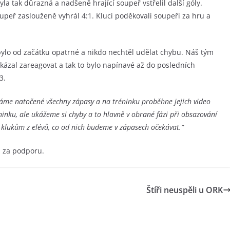
a tak důrazná a nadšeně hrající soupeř vstřelil další góly.
oupeř zaslouženě vyhrál 4:1. Kluci poděkovali soupeři za hru a
bylo od začátku opatrné a nikdo nechtěl udělat chybu. Náš tým
kázal zareagovat a tak to bylo napínavé až do posledních
3.
máme natočené všechny zápasy a na tréninku proběhne jejich video
inku, ale ukážeme si chyby a to hlavně v obrané fázi při obsazování
 klukům z elévů, co od nich budeme v zápasech očekávat.”
m za podporu.
Štíři neuspěli u ORK