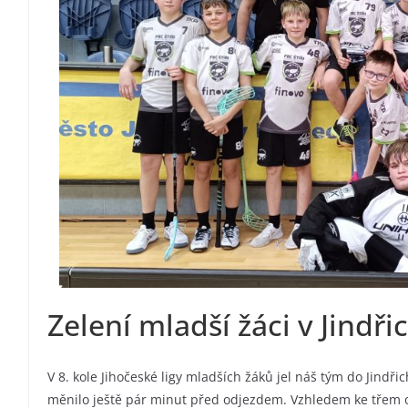
Zelení mladší žáci v Jindř
V 8. kole Jihočeské ligy mladších žáků jel náš tým do Jindři
měnilo ještě pár minut před odjezdem. Vzhledem ke třem 