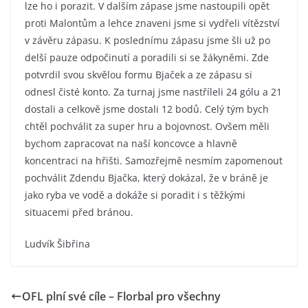
lze ho i porazit. V dalším zápase jsme nastoupili opět
proti Malontům a lehce znaveni jsme si vydřeli vítězství
v závěru zápasu. K poslednímu zápasu jsme šli už po
delší pauze odpočinutí a poradili si se žákyněmi. Zde
potvrdil svou skvělou formu Bjaček a ze zápasu si
odnesl čisté konto. Za turnaj jsme nastříleli 24 gólu a 21
dostali a celkově jsme dostali 12 bodů. Celý tým bych
chtěl pochválit za super hru a bojovnost. Ovšem měli
bychom zapracovat na naší koncovce a hlavně
koncentraci na hřišti. Samozřejmě nesmím zapomenout
pochválit Zdendu Bjačka, který dokázal, že v bráně je
jako ryba ve vodě a dokáže si poradit i s těžkými
situacemi před bránou.
Ludvík Šibřina
OFL plní své cíle – Florbal pro všechny