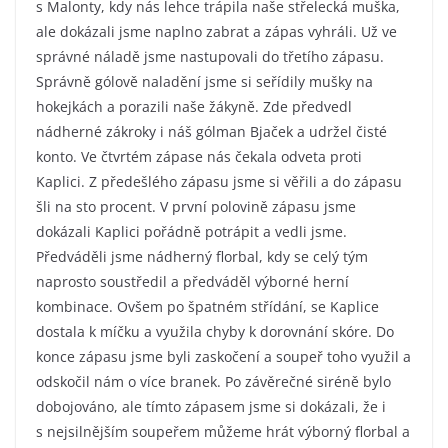
s Malonty, kdy nás lehce trápila naše střelecká muška,
ale dokázali jsme naplno zabrat a zápas vyhráli. Už ve
správné náladě jsme nastupovali do třetího zápasu.
Správně gólově naladění jsme si seřídily mušky na
hokejkách a porazili naše žákyně. Zde předvedl
nádherné zákroky i náš gólman Bjaček a udržel čisté
konto. Ve čtvrtém zápase nás čekala odveta proti
Kaplici. Z předešlého zápasu jsme si věřili a do zápasu
šli na sto procent. V první polovině zápasu jsme
dokázali Kaplici pořádně potrápit a vedli jsme.
Předváděli jsme nádherný florbal, kdy se celý tým
naprosto soustředil a předváděl výborné herní
kombinace. Ovšem po špatném střídání, se Kaplice
dostala k míčku a využila chyby k dorovnání skóre. Do
konce zápasu jsme byli zaskočení a soupeř toho využil a
odskočil nám o více branek. Po závěrečné siréně bylo
dobojováno, ale tímto zápasem jsme si dokázali, že i
s nejsilnějším soupeřem můžeme hrát výborný florbal a