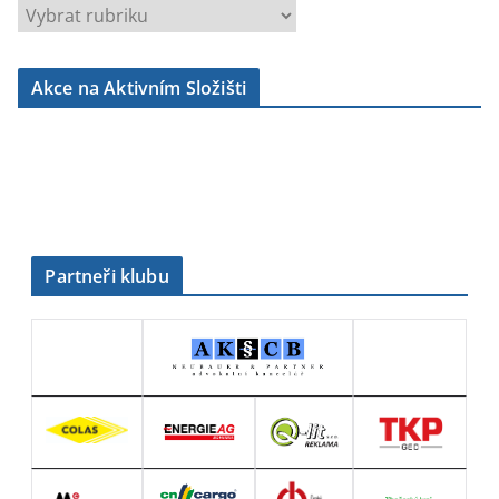
r
u
b
Akce na Aktivním Složišti
r
i
k
y
Partneři klubu