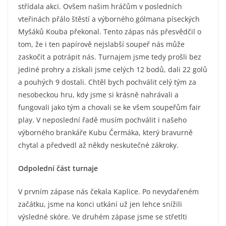
střídala akci. Ovšem našim hráčům v posledních
vteřinách přálo štěstí a výborného gólmana píseckých
Myšáků Kouba překonal. Tento zápas nás přesvědčil o
tom, že i ten papírově nejslabší soupeř nás může
zaskočit a potrápit nás. Turnajem jsme tedy prošli bez
jediné prohry a získali jsme celých 12 bodů, dali 22 golů
a pouhých 9 dostali. Chtěl bych pochválit celý tým za
nesobeckou hru, kdy jsme si krásně nahrávali a
fungovali jako tým a chovali se ke všem soupeřům fair
play. V neposlední řadě musím pochválit i našeho
výborného brankáře Kubu Čermáka, který bravurně
chytal a předvedl až někdy neskutečné zákroky.
Odpolední část turnaje
V prvním zápase nás čekala Kaplice. Po nevydařeném
začátku, jsme na konci utkání už jen lehce snížili
výsledné skóre. Ve druhém zápase jsme se střetlti