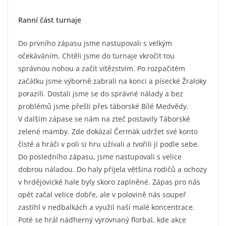
Ranní část turnaje
Do prvního zápasu jsme nastupovali s velkým
očekáváním. Chtěli jsme do turnaje vkročit tou
správnou nohou a začít vítězstvím. Po rozpačitém
začátku jsme výborně zabrali na konci a písecké Žraloky
porazili. Dostali jsme se do správné nálady a bez
problémů jsme přešli přes táborské Bílé Medvědy.
V dalším zápase se nám na zteč postavily Táborské
zelené mamby. Zde dokázal Čermák udržet své konto
čisté a hráči v poli si hru užívali a tvořili jí podle sebe.
Do posledního zápasu, jsme nastupovali s velice
dobrou náladou. Do haly přijela většina rodičů a ochozy
v hrdějovické hale byly skoro zaplněné. Zápas pro nás
opět začal velice dobře, ale v polovině nás soupeř
zastihl v nedbalkách a využil naší malé koncentrace.
Poté se hrál nádherný vyrovnaný florbal, kde akce