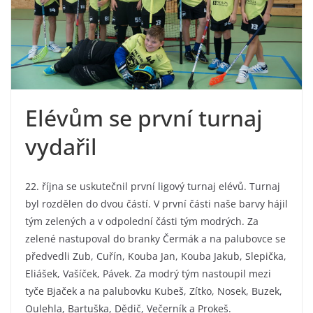
Elévům se první turnaj
vydařil
22. října se uskutečnil první ligový turnaj elévů. Turnaj
byl rozdělen do dvou částí. V první části naše barvy hájil
tým zelených a v odpolední části tým modrých. Za
zelené nastupoval do branky Čermák a na palubovce se
předvedli Zub, Cuřín, Kouba Jan, Kouba Jakub, Slepička,
Eliášek, Vašíček, Pávek. Za modrý tým nastoupil mezi
tyče Bjaček a na palubovku Kubeš, Zítko, Nosek, Buzek,
Oulehla, Bartuška, Dědič, Večerník a Prokeš.