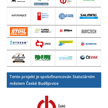
Tento projekt je spolufinancován Statutárním
městem České Budějovice