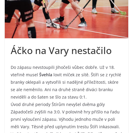
Áčko na Vary nestačilo
Do zápasu nevstoupili Jihočeši vůbec dobře. Už v 18.
vteřině musel
Švehla
lovit míček ze sítě. Štíři se z rychlé
branky oklepali a vytvořili si nadějné příležitosti, skóre
se ale neměnilo. Ani na druhé straně diváci branku
neviděli a do šaten se šlo za stavu 0:1.
Úvod druhé periody Štírům nevyšel dvěma góly
Západočeši zvýšili na 3:0. V polovině hry přišlo na řadu
první vyloučení zápasu. Výhodu jednoho muže v poli
měli Vary. Těsně před uplynutím trestu Štíři inkasovali.