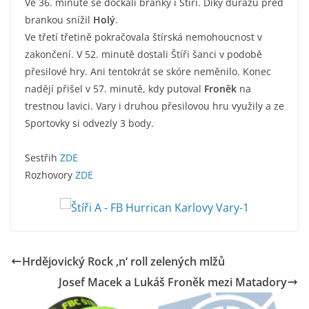
Ve 36. minutě se dočkali branky i Štíři. Díky důrazu před
brankou snížil
Holý
.
Ve třetí třetině pokračovala štírská nemohoucnost v
zakončení. V 52. minutě dostali Štíři šanci v podobě
přesilové hry. Ani tentokrát se skóre neměnilo. Konec
nadějí přišel v 57. minutě, kdy putoval
Froněk
na
trestnou lavici. Vary i druhou přesilovou hru využily a ze
Sportovky si odvezly 3 body.
Sestřih
ZDE
Rozhovory
ZDE
Hrdějovický Rock ‚n‘ roll zelených mlžů
Josef Macek a Lukáš Froněk mezi Matadory