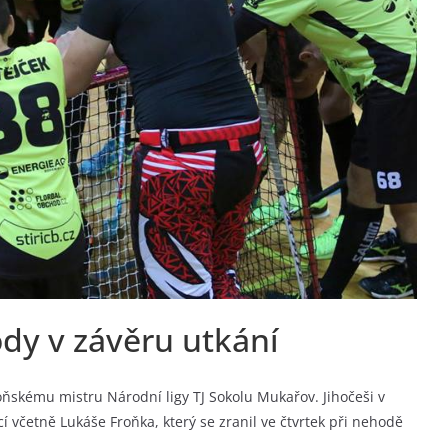
ody v závěru utkání
oňskému mistru Národní ligy TJ Sokolu Mukařov. Jihočeši v
í včetně Lukáše Froňka, který se zranil ve čtvrtek při nehodě