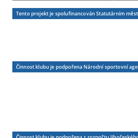
Tento projekt je spolufinancován Statutárním měs
Činnost klubu je podpořena Národní sportovní ag
Činnost klubu je podpořena z rozpočtu Jihočeského