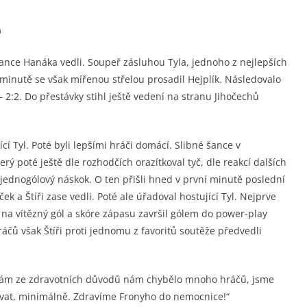
)
rance Hanáka vedli. Soupeř zásluhou Tyla, jednoho z nejlepších
é minutě se však mířenou střelou prosadil Hejplík. Následovalo
 2:2. Do přestávky stihl ještě vedení na stranu Jihočechů
í Tyl. Poté byli lepšími hráči domácí. Slibné šance v
erý poté ještě dle rozhodčích orazítkoval tyč, dle reakcí dalších
ět jednogólový náskok. O ten přišli hned v první minutě poslední
ek a Štíři zase vedli. Poté ale úřadoval hostující Tyl. Nejprve
l na vítězný gól a skóre zápasu završil gólem do power-play
ráčů však Štíři proti jednomu z favoritů soutěže předvedli
 nám ze zdravotních důvodů nám chybělo mnoho hráčů, jsme
dovat, minimálně. Zdravíme Fronyho do nemocnice!“