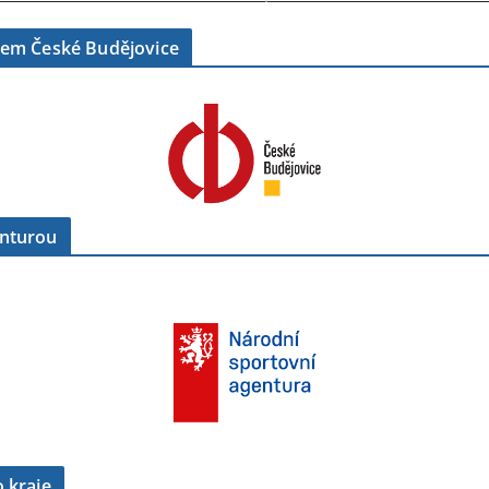
tem České Budějovice
enturou
 kraje