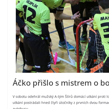
Áčko přišlo s mistrem o b
V sobotu odehrál mužský A-tým Štírů domácí utkání proti l
utkání postrádali hned čtyři útočníky z prvních dvou formac
autobusu.