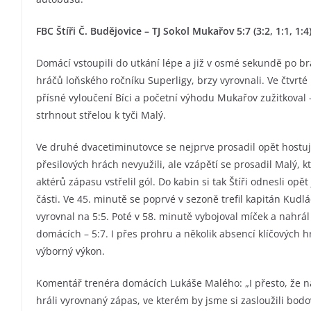
FBC Štíři Č. Budějovice – TJ Sokol Mukařov 5:7 (3:2, 1:1, 1:4
Domácí vstoupili do utkání lépe a již v osmé sekundě po b
hráčů loňského ročníku Superligy, brzy vyrovnali. Ve čtvrt
přísné vyloučení Bíci a početní výhodu Mukařov zužitkoval –
strhnout střelou k tyči Malý.
Ve druhé dvacetiminutovce se nejprve prosadil opět hostujíc
přesilových hrách nevyužili, ale vzápětí se prosadil Malý, kt
aktérů zápasu vstřelil gól. Do kabin si tak Štíři odnesli op
části. Ve 45. minutě se poprvé v sezoně trefil kapitán Kudláč
vyrovnal na 5:5. Poté v 58. minutě vybojoval míček a nahrá
domácích – 5:7. I přes prohru a několik absencí klíčových h
výborný výkon.
Komentář trenéra domácích Lukáše Malého: „I přesto, že
hráli vyrovnaný zápas, ve kterém by jsme si zasloužili bo