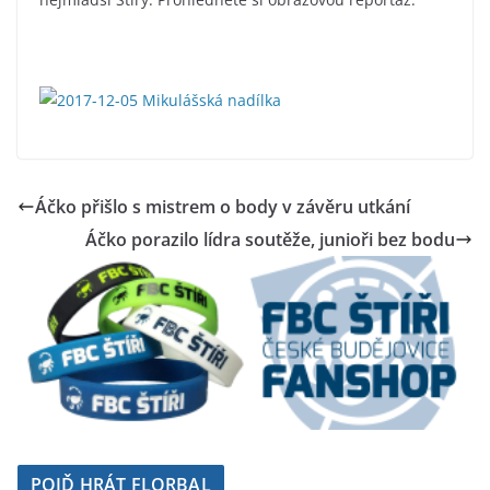
Áčko přišlo s mistrem o body v závěru utkání
Áčko porazilo lídra soutěže, junioři bez bodu
POJĎ HRÁT FLORBAL