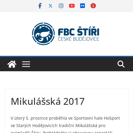
Skip
to
content
Mikulášská 2017
V úterý 5. prosince proběhla ve Sportovní hale HoSport
ve Starých Hodějovicích tradiční Mikulášská pro
nejmladší Štíry. Prohlédněte si obrazovou reportáž: