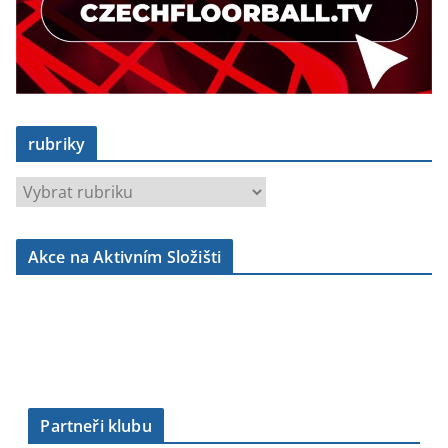
rubriky
r
u
b
Akce na Aktivním Složišti
r
i
k
y
Partneři klubu