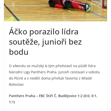
Áčko porazilo lídra
soutěže, junioři bez
bodu
O víkendu se mužský A-tým představil na půdě lídra
Národní Ligy Panthers Praha. Junioři cestovali v sobotu
do Plzně a v neděli doma přivítali favorita z Mladé
Boleslavi.
Panthers Praha – FBC Štíři Č. Budějovice 1:2 (0:0, 0:1,
1:1)