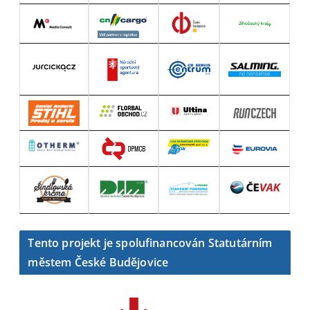
Tento projekt je spolufinancován Statutárním
městem České Budějovice