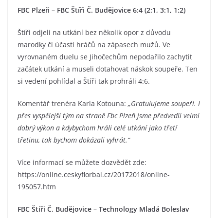
FBC Plzeň – FBC Štíři Č. Budějovice 6:4 (2:1, 3:1, 1:2)
Štíři odjeli na utkání bez několik opor z důvodu
marodky či účasti hráčů na zápasech mužů. Ve
vyrovnaném duelu se Jihočechům nepodařilo zachytit
začátek utkání a museli dotahovat náskok soupeře. Ten
si vedení pohlídal a Štíři tak prohráli 4:6.
Komentář trenéra Karla Kotouna:
„Gratulujeme soupeři. I
přes vyspělejší tým na straně Fbc Plzeň jsme předvedli velmi
dobrý výkon a kdybychom hráli celé utkání jako třetí
třetinu, tak bychom dokázali vyhrát.“
Více informací se můžete dozvědět zde:
https://online.ceskyflorbal.cz/20172018/online-
195057.htm
FBC Štíři Č. Budějovice – Technology Mladá Boleslav