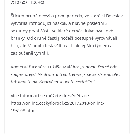
7:13 (2:7, 1:3, 4:3)
Štírům hrubě nevyšla první perioda, ve které si Boleslav
vytvořila rozhodující náskok, a hlavně poslední 3
sekundy první části, ve které domácí inkasovali dvě
branky. Od druhé části Jihočeši postupně vyrovnávali
hru, ale Mladoboleslavští byli i tak lepším týmem a
zaslouženě vyhráli.
Komentář trenéra Lukáše Malého: „
V první třetině nás
soupeř přejel. Ve druhé a třetí třetině jsme se zlepšili, ale i
tak nám to na výborného soupeře nestačilo.“
Více informací se můžete dozvědět zde:
https://online.ceskyflorbal.cz/20172018/online-
195108.htm