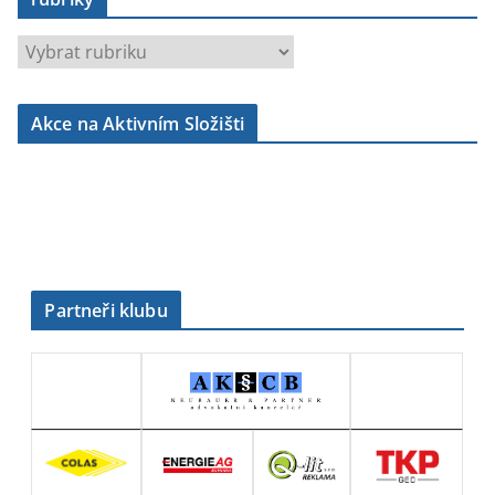
r
u
b
Akce na Aktivním Složišti
r
i
k
y
Partneři klubu