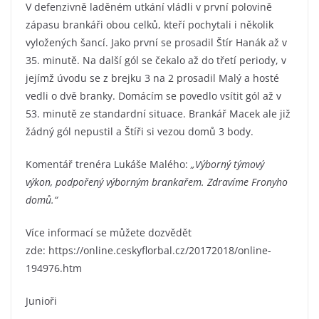
V defenzivně laděném utkání vládli v první polovině
zápasu brankáři obou celků, kteří pochytali i několik
vyložených šancí. Jako první se prosadil Štír Hanák až v
35. minutě. Na další gól se čekalo až do třetí periody, v
jejímž úvodu se z brejku 3 na 2 prosadil Malý a hosté
vedli o dvě branky. Domácím se povedlo vsítit gól až v
53. minutě ze standardní situace. Brankář Macek ale již
žádný gól nepustil a Štíři si vezou domů 3 body.
Komentář trenéra Lukáše Malého:
„Výborný týmový
výkon, podpořený výborným brankařem. Zdravíme Fronyho
domů.“
Více informací se můžete dozvědět
zde: https://online.ceskyflorbal.cz/20172018/online-
194976.htm
Junioři