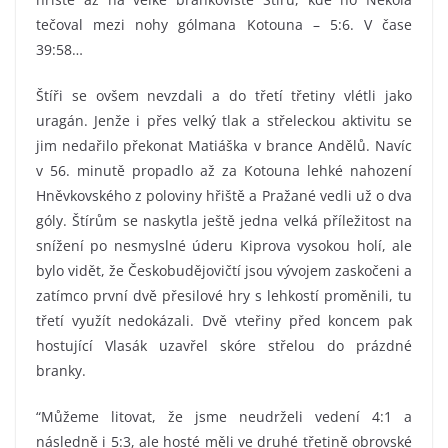
tečoval mezi nohy gólmana Kotouna – 5:6. V čase
39:58…
Štíři se ovšem nevzdali a do třetí třetiny vlétli jako
uragán. Jenže i přes velký tlak a střeleckou aktivitu se
jim nedařilo překonat Matiáška v brance Andělů. Navíc
v 56. minutě propadlo až za Kotouna lehké nahození
Hněvkovského z poloviny hřiště a Pražané vedli už o dva
góly. Štírům se naskytla ještě jedna velká příležitost na
snížení po nesmyslné úderu Kiprova vysokou holí, ale
bylo vidět, že Českobudějovičtí jsou vývojem zaskočeni a
zatímco první dvě přesilové hry s lehkostí proměnili, tu
třetí využít nedokázali. Dvě vteřiny před koncem pak
hostující Vlasák uzavřel skóre střelou do prázdné
branky.
“Můžeme litovat, že jsme neudrželi vedení 4:1 a
následně i 5:3, ale hosté měli ve druhé třetině obrovské