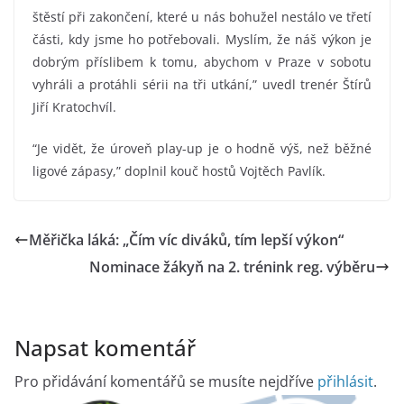
štěstí při zakončení, které u nás bohužel nestálo ve třetí
části, kdy jsme ho potřebovali. Myslím, že náš výkon je
dobrým příslibem k tomu, abychom v Praze v sobotu
vyhráli a protáhli sérii na tři utkání,” uvedl trenér Štírů
Jiří Kratochvíl.
“Je vidět, že úroveň play-up je o hodně výš, než běžné
ligové zápasy,” doplnil kouč hostů Vojtěch Pavlík.
Měřička láká: „Čím víc diváků, tím lepší výkon“
Nominace žákyň na 2. trénink reg. výběru
Napsat komentář
Pro přidávání komentářů se musíte nejdříve
přihlásit
.