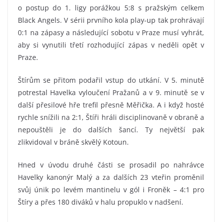
o postup do 1. ligy porážkou 5:8 s pražským celkem
Black Angels. V sérii prvního kola play-up tak prohrávají
0:1 na zápasy a následující sobotu v Praze musí vyhrát,
aby si vynutili třetí rozhodující zápas v neděli opět v
Praze.
Štírům se přitom podařil vstup do utkání. V 5. minutě
potrestal Havelka vyloučení Pražanů a v 9. minutě se v
další přesilové hře trefil přesně Měřička. A i když hosté
rychle snížili na 2:1, Štíři hráli disciplinovaně v obraně a
nepouštěli je do dalších šancí. Ty největší pak
zlikvidoval v bráně skvělý Kotoun.
Hned v úvodu druhé části se prosadil po nahrávce
Havelky kanonýr Malý a za dalších 23 vteřin proměnil
svůj únik po levém mantinelu v gól i Froněk – 4:1 pro
Štíry a přes 180 diváků v halu propuklo v nadšení.