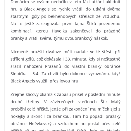
Domácím se ovšem nedařilo v této fázi utkání uklidnit
hru a Black Angels se rychle vrátili do utkání dvěma
šťastnými góly po bekhendových střelách ze vzduchu.
Na to ještě zareagovala první lajna Štírů povedenou
kombinací, kterou Havelka zakončoval do prázdné
branky a vrátil svému týmu dvoubrankový náskok.
Nicméně pražští rivalové měli nadále velké štěstí při
střílení gólů, což dokázala i 33. minuta, kdy si nešťastně
srazil nahození Pražanů do vlastní branky obránce
Slepička – 5:4. Za chvíli bylo dokonce vyrovnáno, když
Black Angels využili přesilovou hru.
Zřejmě klíčový okamžik zápasu přišel v poslední minutě
druhé třetiny. V závěrečných vteřinách Štír Malý
proběhl celé hřiště, jenže při zakončení mu míček sjel z
hokejky a skončil za brankou. Tam ho popadl pražský
obránce Hněvkovský a vzduchem ho poslal přes celé
hřiště až na velké brankoviště Štírů, kde ho Nekola