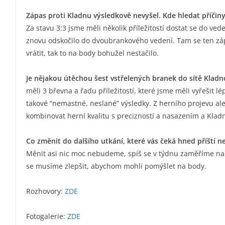
Zápas proti Kladnu výsledkově nevyšel. Kde hledat příčin
Za stavu 3:3 jsme měli několik příležitostí dostat se do veden
znovu odskočilo do dvoubrankového vedení. Tam se ten zápa
vrátit, tak to na body bohužel nestačilo.
Je nějakou útěchou šest vstřelených branek do sítě Kladn
měli 3 břevna a řadu příležitostí, které jsme měli vyřešit l
takové “nemastné, neslané” výsledky. Z herního projevu ale
kombinovat herní kvalitu s precizností a nasazením a Kladn
Co změnit do dalšího utkání, které vás čeká hned příští ne
Měnit asi nic moc nebudeme, spíš se v týdnu zaměříme na 
se musíme zlepšit, abychom mohli pomýšlet na body.
Rozhovory:
ZDE
Fotogalerie:
ZDE