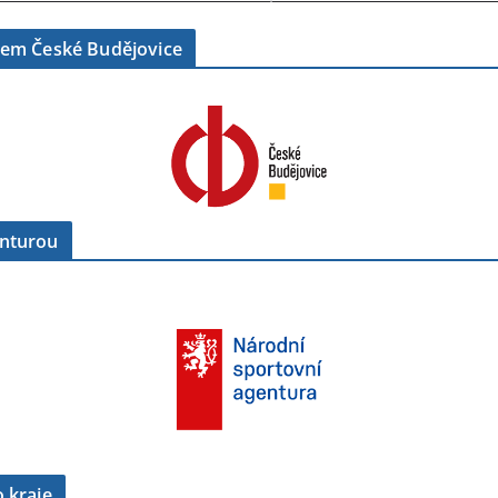
tem České Budějovice
enturou
 kraje