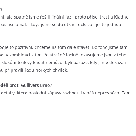
y?
í, ale špatně jsme řešili finální fázi, proto přišel trest a Kladno
s asi lámal. I když jsme se do utkání dokázali ještě jednou
o?
Je to pozitivní, chceme na tom dále stavět. Do toho jsme tam
épe. V kombinaci s tím, že strašně lacině inkasujeme jsou z toho
 klukům tolik vytknout nemůžu, byli pasáže, kdy jsme dokázali
u připravili řadu horkých chvilek.
děli proti Gullivers Brno?
detaily, které poslední zápasy rozhodují v náš neprospěch. Tam