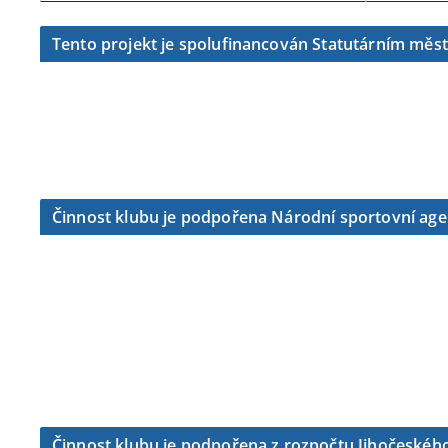
Tento projekt je spolufinancován Statutárním měs
Činnost klubu je podpořena Národní sportovní ag
Činnost klubu je podpořena z rozpočtu Jihočeského