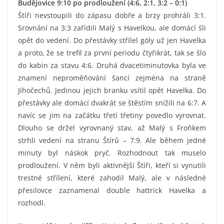
Budějovice 9:10 po prodloužení (4:6, 2:1, 3:2 – 0:1)
Štíři nevstoupili do zápasu dobře a brzy prohráli 3:1.
Srovnání na 3:3 zařídili Malý s Havelkou, ale domácí šli
opět do vedení. Do přestávky střílel góly už jen Havelka
a proto, že se trefil za první periodu čtyřikrát, tak se šlo
do kabin za stavu 4:6. Druhá dvacetiminutovka byla ve
znamení neproměňování šancí zejména na straně
Jihočechů. Jedinou jejich branku vsítil opět Havelka. Do
přestávky ale domácí dvakrát se štěstím snížili na 6:7. A
navíc se jim na začátku třetí třetiny povedlo vyrovnat.
Dlouho se držel vyrovnaný stav, až Malý s Froňkem
strhli vedení na stranu Štírů – 7:9. Ale během jedné
minuty byl náskok pryč. Rozhodnout tak muselo
prodloužení. V něm byli aktivnější Štíři, kteří si vynutili
trestné střílení, které zahodil Malý, ale v následné
přesilovce zaznamenal double hattrick Havelka a
rozhodl.