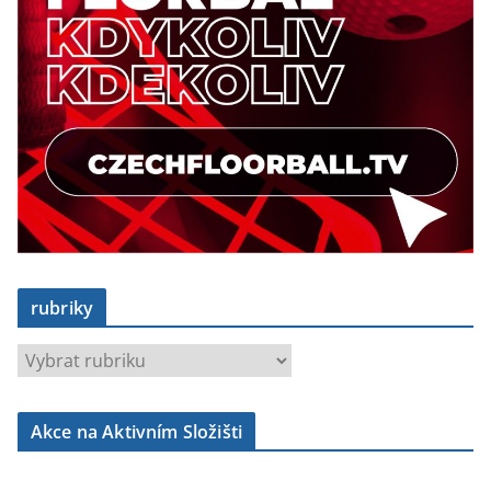
rubriky
r
u
b
Akce na Aktivním Složišti
r
i