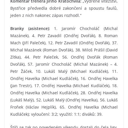
Komentář trenéra Jiřího Kratochvíla:
„Vydřené vítězství,
Bystřice předvedla dobré zakončení a spoustu faulů,
jeden z nich nakonec zápas rozhodl.“
Branky (asistence):
1. Jaromír Chocholáč (Michal
Mazánek), 4. Petr Zavadil (Ondřej Dvořák), 8. Roman
Mach (Jiří Paleček), 12. Petr Zavadil (Ondřej Dvořák), 37.
Michal Mazánek (Roman Dvořák), 38. Miloš Prášil (David
Zítka), 44. Petr Paleček, 56. Ondřej Dvořák (Roman
Dvořák), 57. Jaromír Chocholáč (Michal Mazánek) – 4.
Petr Žáček, 10. Lukáš Malý (Michael Kudláček), 11.
Ondřej Havelka (Michael Kudláček), 16. Ondřej Havelka
(Jan Trestr), 17. Ondřej Havelka (Michael Kudláček), 18.
Ondřej Havelka (Michael Kudláček), 28. Ondřej Havelka
(Lukáš Malý), 52. Lukáš Malý (Ondřej Havelka), 56. Lukáš
Froňek (Václav Hejplík), 65. Ondřej Havelka (Michael
Kudláček); vyloučení: 3:2; využití: 1:1; diváků: 39.
Štíři se tak po povedeném víkendu dostali do čela ligy.