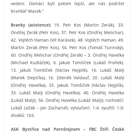
vedení. Domácí byli potom lepší, ale nás podržel
brankář Macek.“
Branky (asistence):
19. Petr Kos (Martin Zerák), 33.
Ondřej Zerák (Petr Kos), 37. Petr Kos (Ondřej Melichar),
42. Vojtěch Haman (Vít Karásek), 48. Vojtěch Haman, 49.
Martin Zerák (Petr Kos), 56. Petr Kos (Tomáš Turinský),
60. Ondřej Melichar (Ondřej Zerák) – 3. Ondřej Havelka
(Michael Kudláček), 6. Jakub Tomšíček (Lukáš Froňek),
13. Jakub Tomšíček (Václav Hejplík), 16. Lukáš Malý
(Marek Slepička), 16. Zdeněk Valdauf, 20. Lukáš Malý
(Ondřej Havelka), 33. Jakub Tomšíček (Václav Hejplík),
33. Lukáš Malý (Ondřej Havelka), 40. Ondřej Havelka
(Lukáš Malý), 56. Ondřej Havelka (Lukáš Malý); rozhodčí:
Lukáš Ležák – Jan Zachariáš; vyloučení: 1:4; využití: 1:0;
diváků: 103.
ASK Bystřice nad Pernštejnem – FBC Štíři České