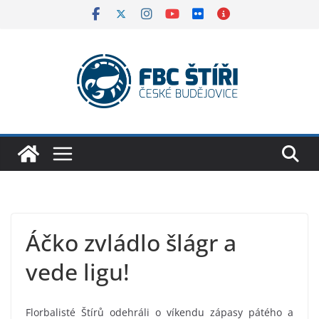
Skip
to
content
Áčko zvládlo šlágr a
vede ligu!
Florbalisté Štírů odehráli o víkendu zápasy pátého a