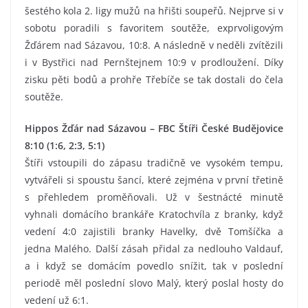
šestého kola 2. ligy mužů na hřišti soupeřů. Nejprve si v
sobotu poradili s favoritem soutěže, exprvoligovým
Žďárem nad Sázavou, 10:8. A následně v neděli zvítězili
i v Bystřici nad Pernštejnem 10:9 v prodloužení. Díky
zisku pěti bodů a prohře Třebíče se tak dostali do čela
soutěže.
Hippos Žďár nad Sázavou – FBC Štíři České Budějovice
8:10 (1:6, 2:3, 5:1)
Štíři vstoupili do zápasu tradičně ve vysokém tempu,
vytvářeli si spoustu šancí, které zejména v první třetině
s přehledem proměňovali. Už v šestnácté minutě
vyhnali domácího brankáře Kratochvíla z branky, když
vedení 4:0 zajistili branky Havelky, dvě Tomšíčka a
jedna Malého. Další zásah přidal za nedlouho Valdauf,
a i když se domácím povedlo snížit, tak v poslední
periodě měl poslední slovo Malý, který poslal hosty do
vedení už 6:1.