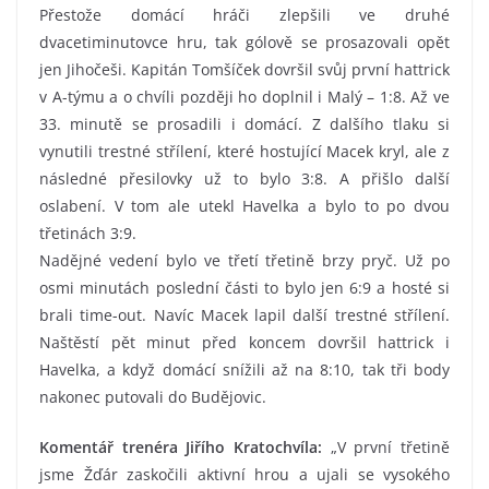
Přestože domácí hráči zlepšili ve druhé
dvacetiminutovce hru, tak gólově se prosazovali opět
jen Jihočeši. Kapitán Tomšíček dovršil svůj první hattrick
v A-týmu a o chvíli později ho doplnil i Malý – 1:8. Až ve
33. minutě se prosadili i domácí. Z dalšího tlaku si
vynutili trestné střílení, které hostující Macek kryl, ale z
následné přesilovky už to bylo 3:8. A přišlo další
oslabení. V tom ale utekl Havelka a bylo to po dvou
třetinách 3:9.
Nadějné vedení bylo ve třetí třetině brzy pryč. Už po
osmi minutách poslední části to bylo jen 6:9 a hosté si
brali time-out. Navíc Macek lapil další trestné střílení.
Naštěstí pět minut před koncem dovršil hattrick i
Havelka, a když domácí snížili až na 8:10, tak tři body
nakonec putovali do Budějovic.
Komentář trenéra Jiřího Kratochvíla:
„V první třetině
jsme Žďár zaskočili aktivní hrou a ujali se vysokého