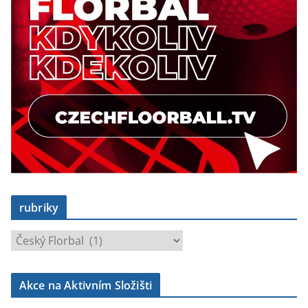
rubriky
r
u
b
Akce na Aktivním Složišti
r
i