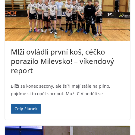
Mlži ovládli první koš, céčko
porazilo Milevsko! – víkendový
report
Blíží se konec sezony, ale štíři mají stále na pilno,
pojďme si to opět shrnout. Muži C V neděli se
Celý článek