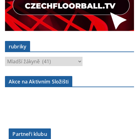
rubriky
r
u
b
Akce na Aktivním Složišti
r
i
k
y
Partneři klubu