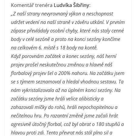
Komentář trenéra
Ludvíka Šibřiny
:
„Z naší strany nevyrovnaný výkon a neschopnost
udržet vedení na naší straně v závěru utkání. V prvním
zápase převládaly osobní chyby, které nás staly cenné
body v celé sezóně a proto na konci sezóny končíme
na celkovém 6. místě s 18 body na kontě.
Když porovnám začátek a konec sezóny, náš herní
projev prošel neskutečnou změnou a hlavně náš
florbalový projev šel o 200% nahoru. Na začátku jsem
se s týmem seznamoval a hledal vhodnou sestavu. Ta
nám vykristalizovala až na úplném konci sezóny. Na
začátku sezóny jsme hráli velice alibisticky a
zahazovali míčky do rohů, hráli nepochopitelnou a
nečitelnou hru. Po razantní změně jsme začali hrát
agresivně útočný florbal, což byl obrat o 180 stupňů a
hlavou proti zdi. Tento převrat nás stál plno sil a