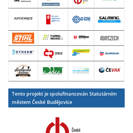
Tento projekt je spolufinancován Statutárním
městem České Budějovice