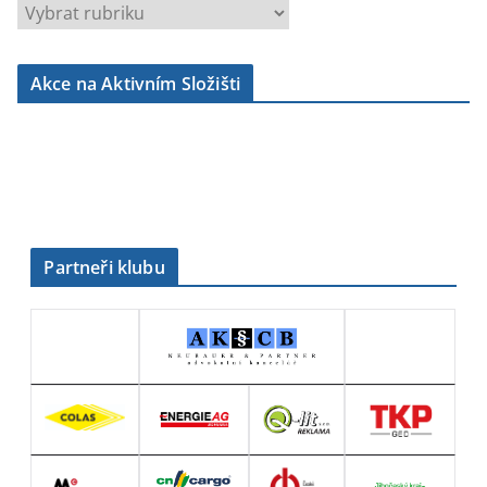
r
u
b
Akce na Aktivním Složišti
r
i
k
y
Partneři klubu