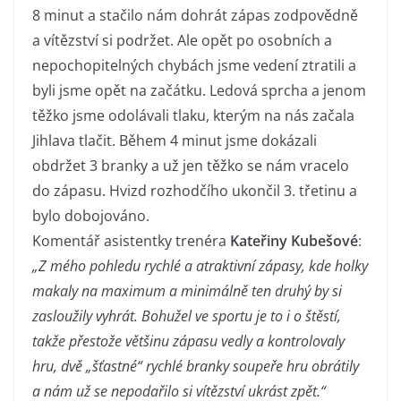
8 minut a stačilo nám dohrát zápas zodpovědně
a vítězství si podržet. Ale opět po osobních a
nepochopitelných chybách jsme vedení ztratili a
byli jsme opět na začátku. Ledová sprcha a jenom
těžko jsme odolávali tlaku, kterým na nás začala
Jihlava tlačit. Během 4 minut jsme dokázali
obdržet 3 branky a už jen těžko se nám vracelo
do zápasu. Hvizd rozhodčího ukončil 3. třetinu a
bylo dobojováno.
Komentář asistentky trenéra
Kateřiny Kubešové
:
„Z mého pohledu rychlé a atraktivní zápasy, kde holky
makaly na maximum a minimálně ten druhý by si
zasloužily vyhrát. Bohužel ve sportu je to i o štěstí,
takže přestože většinu zápasu vedly a kontrolovaly
hru, dvě „šťastné“ rychlé branky soupeře hru obrátily
a nám už se nepodařilo si vítězství ukrást zpět.“