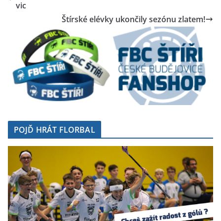
vic
Štírské elévky ukončily sezónu zlatem!
POJĎ HRÁT FLORBAL