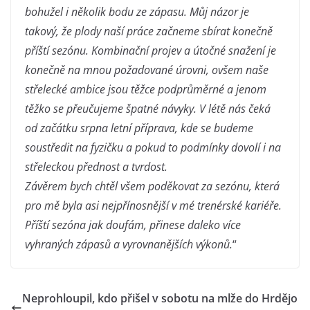
bohužel i několik bodu ze zápasu. Můj názor je
takový, že plody naší práce začneme sbírat konečně
příští sezónu. Kombinační projev a útočné snažení je
konečně na mnou požadované úrovni, ovšem naše
střelecké ambice jsou těžce podprůměrné a jenom
těžko se přeučujeme špatné návyky. V létě nás čeká
od začátku srpna letní příprava, kde se budeme
soustředit na fyzičku a pokud to podmínky dovolí i na
střeleckou přednost a tvrdost.
Závěrem bych chtěl všem poděkovat za sezónu, která
pro mě byla asi nejpřínosnější v mé trenérské kariéře.
Příští sezóna jak doufám, přinese daleko více
vyhraných zápasů a vyrovnanějších výkonů.
“
Neprohloupil, kdo přišel v sobotu na mlže do Hrdějo