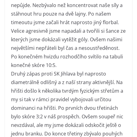
nepůjde. Nezbývalo než koncentrovat naše síly a
stáhnout hru pouze na dvě lajny. Po našem
timeoutu jsme začali hrát naprosto jiný florbal.
Velice agresivně jsme napadali a tvořili si šance ze
kterých jsme dokázali vytěžit góly. Ovšem našimi
největšími nepřáteli byl čas a nesoustředěnost.
Po konečném hvizdu rozhodčího svítilo na tabuli
konečné skóre 10:5.
Druhý zápas proti SK Jihlava byl naprosto
diametrálně odlišný a z naší strany aktivnější. Na
hřišti došlo k několika tvrdým fyzickým střetům a
my si tak v rámci pravidel vybojovali určitou
dominanci na hřišti. Po prvních dvou třetinách
bylo skóre 3:2 v náš prospěch. Ovšem soupeř nic
nevzdával, ale my jsme dokázali odskočit ještě o
jednu branku. Do konce třetiny zbývalo pouhých