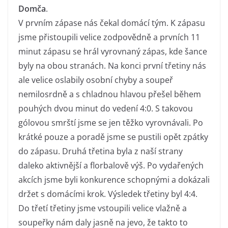
Domča
.
V prvním zápase nás čekal domácí tým. K zápasu
jsme přistoupili velice zodpovědně a prvních 11
minut zápasu se hrál vyrovnaný zápas, kde šance
byly na obou stranách. Na konci první třetiny nás
ale velice oslabily osobní chyby a soupeř
nemilosrdně a s chladnou hlavou přešel během
pouhých dvou minut do vedení 4:0. S takovou
gólovou smrští jsme se jen těžko vyrovnávali. Po
krátké pouze a poradě jsme se pustili opět zpátky
do zápasu. Druhá třetina byla z naší strany
daleko aktivnější a florbalově výš. Po vydařených
akcích jsme byli konkurence schopnými a dokázali
držet s domácími krok. Výsledek třetiny byl 4:4.
Do třetí třetiny jsme vstoupili velice vlažně a
soupeřky nám daly jasně na jevo, že takto to