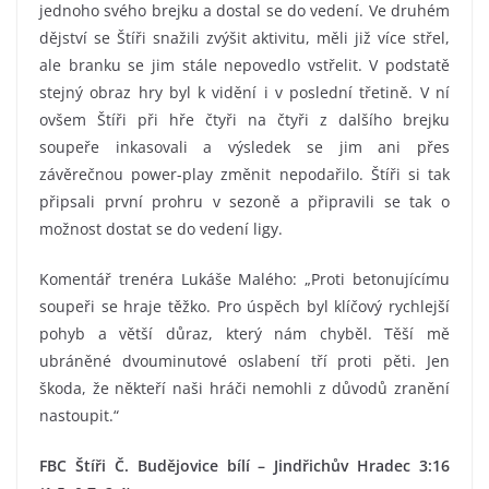
jednoho svého brejku a dostal se do vedení. Ve druhém
dějství se Štíři snažili zvýšit aktivitu, měli již více střel,
ale branku se jim stále nepovedlo vstřelit. V podstatě
stejný obraz hry byl k vidění i v poslední třetině. V ní
ovšem Štíři při hře čtyři na čtyři z dalšího brejku
soupeře inkasovali a výsledek se jim ani přes
závěrečnou power-play změnit nepodařilo. Štíři si tak
připsali první prohru v sezoně a připravili se tak o
možnost dostat se do vedení ligy.
Komentář trenéra Lukáše Malého: „Proti betonujícímu
soupeři se hraje těžko. Pro úspěch byl klíčový rychlejší
pohyb a větší důraz, který nám chyběl. Těší mě
ubráněné dvouminutové oslabení tří proti pěti. Jen
škoda, že někteří naši hráči nemohli z důvodů zranění
nastoupit.“
FBC Štíři Č. Budějovice bílí – Jindřichův Hradec 3:16