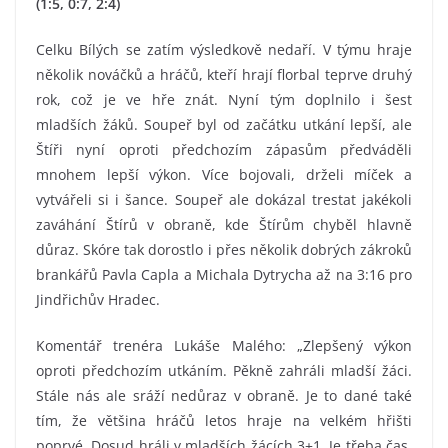
(1:5, 0:7, 2:4)
Celku Bílých se zatím výsledkově nedaří. V týmu hraje
několik nováčků a hráčů, kteří hrají florbal teprve druhý
rok, což je ve hře znát. Nyní tým doplnilo i šest
mladších žáků. Soupeř byl od začátku utkání lepší, ale
Štíři nyní oproti předchozím zápasům předváděli
mnohem lepší výkon. Více bojovali, drželi míček a
vytvářeli si i šance. Soupeř ale dokázal trestat jakékoli
zaváhání Štírů v obraně, kde Štírům chyběl hlavně
důraz. Skóre tak dorostlo i přes několik dobrých zákroků
brankářů Pavla Capla a Michala Dytrycha až na 3:16 pro
Jindřichův Hradec.
Komentář trenéra Lukáše Malého: „Zlepšený výkon
oproti předchozím utkáním. Pěkně zahráli mladší žáci.
Stále nás ale sráží nedůraz v obraně. Je to dané také
tím, že většina hráčů letos hraje na velkém hřišti
poprvé. Dosud hráli v mladších žácích 3+1. Je třeba čas,