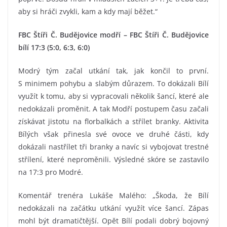
aby si hráči zvykli, kam a kdy mají běžet.“
FBC Štíři Č. Budějovice modří – FBC Štíři Č. Budějovice
bílí 17:3 (5:0, 6:3, 6:0)
Modrý tým začal utkání tak, jak končil to první.
S minimem pohybu a slabým důrazem. To dokázali Bílí
využít k tomu, aby si vypracovali několik šancí, které ale
nedokázali proměnit. A tak Modří postupem času začali
získávat jistotu na florbalkách a střílet branky. Aktivita
Bílých však přinesla své ovoce ve druhé části, kdy
dokázali nastřílet tři branky a navíc si vybojovat trestné
střílení, které neproměnili. Výsledné skóre se zastavilo
na 17:3 pro Modré.
Komentář trenéra Lukáše Malého: „Škoda, že Bílí
nedokázali na začátku utkání využít více šancí. Zápas
mohl být dramatičtější. Opět Bílí podali dobrý bojovný