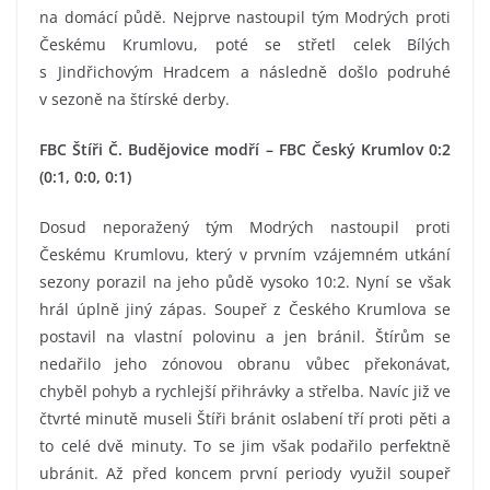
na domácí půdě. Nejprve nastoupil tým Modrých proti
Českému Krumlovu, poté se střetl celek Bílých
s Jindřichovým Hradcem a následně došlo podruhé
v sezoně na štírské derby.
FBC Štíři Č. Budějovice modří – FBC Český Krumlov 0:2
(0:1, 0:0, 0:1)
Dosud neporažený tým Modrých nastoupil proti
Českému Krumlovu, který v prvním vzájemném utkání
sezony porazil na jeho půdě vysoko 10:2. Nyní se však
hrál úplně jiný zápas. Soupeř z Českého Krumlova se
postavil na vlastní polovinu a jen bránil. Štírům se
nedařilo jeho zónovou obranu vůbec překonávat,
chyběl pohyb a rychlejší přihrávky a střelba. Navíc již ve
čtvrté minutě museli Štíři bránit oslabení tří proti pěti a
to celé dvě minuty. To se jim však podařilo perfektně
ubránit. Až před koncem první periody využil soupeř