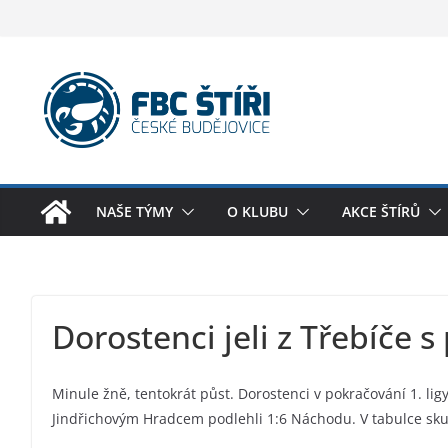
Skip
to
content
NAŠE TÝMY
O KLUBU
AKCE ŠTÍRŮ
Dorostenci jeli z Třebíče 
Minule žně, tentokrát půst. Dorostenci v pokračování 1. ligy
Jindřichovým Hradcem podlehli 1:6 Náchodu. V tabulce skup