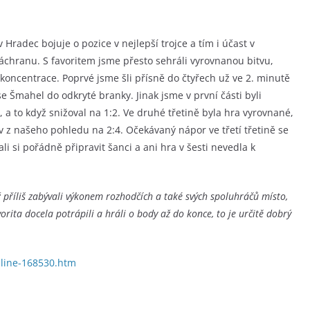
Hradec bojuje o pozice v nejlepší trojce a tím i účast v
áchranu. S favoritem jsme přesto sehráli vyrovnanou bitvu,
 koncentrace. Poprvé jsme šli přísně do čtyřech už ve 2. minutě
e Šmahel do odkryté branky. Jinak jsme v první části byli
iš, a to když snižoval na 1:2. Ve druhé třetině byla hra vyrovnané,
av z našeho pohledu na 2:4. Očekávaný nápor ve třetí třetině se
i si pořádně připravit šanci a ani hra v šesti nevedla k
 příliš zabývali výkonem rozhodčích a také svých spoluhráčů místo,
rita docela potrápili a hráli o body až do konce, to je určitě dobrý
nline-168530.htm