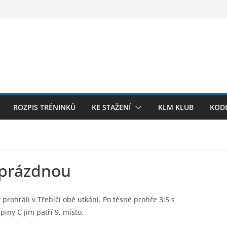
ROZPIS TRÉNINKŮ
KE STAŽENÍ
KLM KLUB
KODE
s prázdnou
 prohráli v Třebíči obě utkání. Po těsné prohře 3:5 s
iny C jim patří 9. místo.