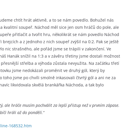
udeme chtít hrát aktivně, a to se nám povedlo. Bohužel nás
ě a kvalitní soupeř. Náchod měl sice jen osm hráčů do pole, ale
oupeře přitlačit a tvořit hru, několikrát se nám povedlo Náchod
i brejcích a z jednoho z nich soupeř zvýšil na 0:2. Pak se ještě
bylo nic strašného, ale pořád jsme se trápili v zakončení. Ve
áš Hanák snížil na 1:3 a v závěru třetiny jsme dostali možnost
 přesnější střelba a výhoda zůstala nevyužita. Na začátku třetí
tutovku jsme nedokázali proměnit ve druhý gól, který by
oho jsme po chvíli smolně inkasovali čtvrtý gól a ani ne za
y navíc likvidovala skvělá brankářka Náchoda, a tak bylo
tý, ale hráče musím pochválit za lepší přístup než v prvním zápase.
íči hráli až do pondělí.“
nline-168532.htm