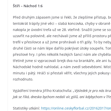
Štíři – Náchod 1:6
Před druhým zápasem jsme si řekli, že zlepšíme přístup, b
tentokrát trápily jiné věci – slabá koncovka, chyby v obran
nakopla je úvodní trefa už ve 28. vteřině. Snažili jsme se s
uzavřít na polovině, ale nechávali jsme až příliš prostoru př
trefil v přesilovce a už jsme prohrávali o tři góly. To by ne
druhé části se nám lépe dařilo pokrývat útoky soupeře, Tom
přesilové hry. I přes několik hezkých šancí nám ale chyběla
třetině jsme si vypracovali brejk dva na brankáře, ale ani 
Náchodské hodně nahlodal, a nám zvedl sebevědomí. Místo t
minutu i pátý. Hráči si přestali věřit, všechny jejich pokus
rozhodnuto.
Vyjádření trenéra Jiřího Kratochvíla:
„Výsledek je pro nás kru
Jak se říká, dneska bychom nedali víc gólů, ani kdybychom v Třeb
Statistiky utkání:
https://online.ceskyflorbal.cz/20162017/o