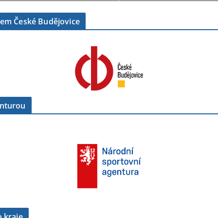
tem České Budějovice
enturou
 kraje