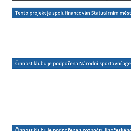
Tento projekt je spolufinancován Statutárním měs
Činnost klubu je podpořena Národní sportovní ag
Činnost klubu je podpořena z rozpočtu Jihočeského