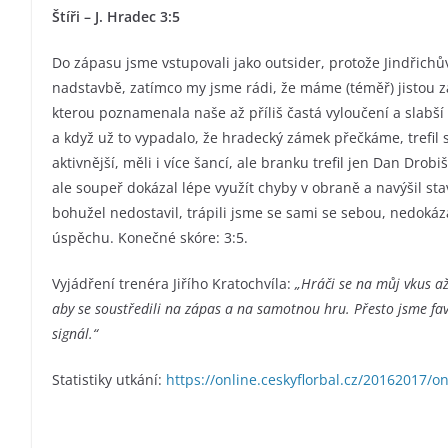
Štíři – J. Hradec 3:5
Do zápasu jsme vstupovali jako outsider, protože Jindřichův 
nadstavbě, zatímco my jsme rádi, že máme (téměř) jistou z
kterou poznamenala naše až příliš častá vyloučení a slabší
a když už to vypadalo, že hradecký zámek přečkáme, trefil s
aktivnější, měli i více šancí, ale branku trefil jen Dan Drob
ale soupeř dokázal lépe využít chyby v obraně a navýšil st
bohužel nedostavil, trápili jsme se sami se sebou, nedokázal
úspěchu. Konečné skóre: 3:5.
Vyjádření trenéra Jiřího Kratochvíla:
„Hráči se na můj vkus až
aby se soustředili na zápas a na samotnou hru. Přesto jsme favo
signál.“
Statistiky utkání:
https://online.ceskyflorbal.cz/20162017/o