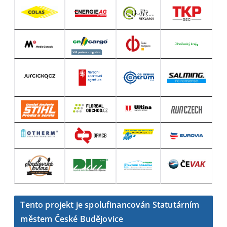
Tento projekt je spolufinancován Statutárním
městem České Budějovice