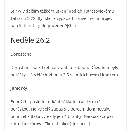
Štírky v dalším těžkém utkání podlehli střešovickému
Tatranu 3:22. Byť skóre vypadá hrozivě, herní projev
patřil do kategorie povedenějších.
Neděle 26.2.
Dorostenci
Dorostenci se z Třebíče vrátili bez bodu. Důvodem byly
porážky 1:6 s Náchodem a 3:5 s Jindřichovým Hradcem.
Juniorky
Bohužel i poslední utkání základní části skončil
porážkou. Holky celý zápas s Libercem dominovaly,
bohužel z tlaku vytěžily jen 4 branky. Naopak soupeř
z brejků skóroval 7krát. I takový je sport J.