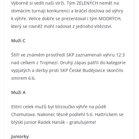
Výborně si vedli naši strži. Tým ZELENÝCH neměl na
domácím turnaji konkurenci a kráčel doslova od výhry
k výhře. Velice dobře se prezentoval i tým MODRÝCH,
který se rovněž mohl radovat z jednoho vítězství.
Muži C
Štíři ve známém prostředí SKP zaznamenali výhru 12:3
nad celkem z Trojmezí. Druhý zápas patřil do kategorie
vypjatých a derby proti SKP České Budějovice skončilo
smírem 6:6.
Muži A
Elitní celek mužů byl blizoučko výhře na půdě
Chomutova. Nakonec těsně podlehl 5:6. Hattrickem se
blýskl junior Radek Hanák – gratulujeme!
Juniorky