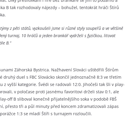
hovat. Díky přesilovkám i hře bez brankáře se jim to podařilo a
ka B tak rozhodovaly nájezdy – bohužel, tentokrát hráči Štírů
ka.
týmy z pěti států, vyzkoušeli jsme si různé styly soupeřů a ve většině
ný turnaj, 10 hráčů a jeden brankář vydrželi s fyzičkou, litovat
le B.“
Tsunami Záhorská Bystrica. Nažhavení Slováci uštědřili Štírům
aké druhý duel s FBC Slovácko skončil jednoznačně 8:3 ve třetím
 vyšší kategorie. Švédi se radovali 12:0. Jihočeši tak šli v play-
rovali, v poločase proti jasnému favoritovi drželi stav 0:1, ale
play-off B sliboval konečně přijatelnějšího soka v podobě FBŠ
ení, přesto tři a půl minuty před koncem zdramatizovali zápas
porážce 1:3 se mladí Štíři s turnajem rozloučili.