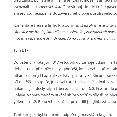
třetí zápas, byli stále plni sil a tentokrát museli Štíři dota
vyrovnali na konečných 4:4. O postupujícím do finále pavou
ani jednou neuspěli a do závěrečného boje pustili svého so
Komentáře trenéra Jiřího Kratochvíla:
„Sehráli jsme zápasy s 
zápasů jsme byli lepším celkem. Myslím, že jsme odehráli povede
můžeme jen nepovedených nájezdů na závěr, které nás stály finá
Tým B17
Dorostenci v kategorii B17 vstoupili do turnaje utkáním s 
debakl 11:1, přestože to byli Jihočeši, kdo otevřel skóre. T
utkání skupiny H oplatil švédský tým Täby FC Štírům porážku z
off na těžké soupeře, jímž byl FBC Liberec. Štíři dlouho vzdo
nakonec jim došly síly a Liberec se radoval 6:0. Přesun do 
Jihlava. Ve vyrovnaném utkání ubíraly Štírům síly tři oslab
gólem na 1:2. Bohužel pak už se prosadili jen Jihlavští a po 
Tento projekt byl finančně podpořen Jihočeským krajem.