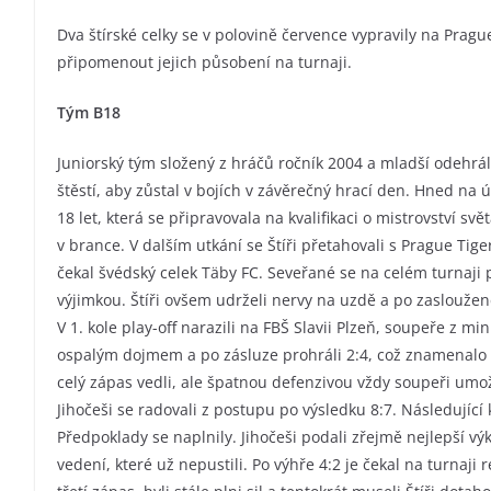
Dva štírské celky se v polovině července vypravily na Prag
připomenout jejich působení na turnaji.
Tým B18
Juniorský tým složený z hráčů ročník 2004 a mladší odehrá
štěstí, aby zůstal v bojích v závěrečný hrací den. Hned na ú
18 let, která se připravovala na kvalifikaci o mistrovství svě
v brance. V dalším utkání se Štíři přetahovali s Prague Tig
čekal švédský celek Täby FC. Seveřané se na celém turnaji 
výjimkou. Štíři ovšem udrželi nervy na uzdě a po zasloužené
V 1. kole play-off narazili na FBŠ Slavii Plzeň, soupeře z mi
ospalým dojmem a po zásluze prohráli 2:4, což znamenalo p
celý zápas vedli, ale špatnou defenzivou vždy soupeři umo
Jihočeši se radovali z postupu po výsledku 8:7. Následujíc
Předpoklady se naplnily. Jihočeši podali zřejmě nejlepší v
vedení, které už nepustili. Po výhře 4:2 je čekal na turnaji 