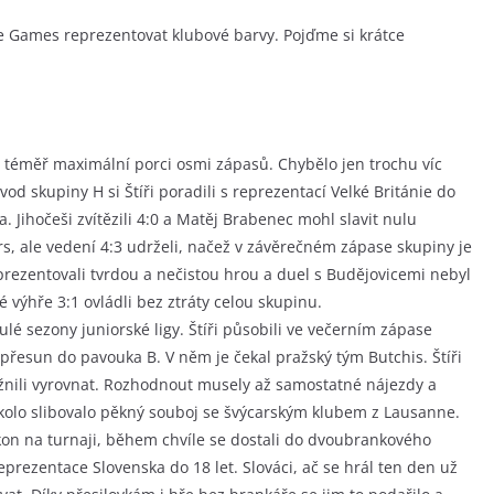
ue Games reprezentovat klubové barvy. Pojďme si krátce
l téměř maximální porci osmi zápasů. Chybělo jen trochu víc
vod skupiny H si Štíři poradili s reprezentací Velké Británie do
ta. Jihočeši zvítězili 4:0 a Matěj Brabenec mohl slavit nulu
ers, ale vedení 4:3 udrželi, načež v závěrečném zápase skupiny je
prezentovali tvrdou a nečistou hrou a duel s Budějovicemi nebyl
 výhře 3:1 ovládli bez ztráty celou skupinu.
nulé sezony juniorské ligy. Štíři působili ve večerním zápase
řesun do pavouka B. V něm je čekal pražský tým Butchis. Štíři
žnili vyrovnat. Rozhodnout musely až samostatné nájezdy a
í kolo slibovalo pěkný souboj se švýcarským klubem z Lausanne.
ýkon na turnaji, během chvíle se dostali do dvoubrankového
reprezentace Slovenska do 18 let. Slováci, ač se hrál ten den už