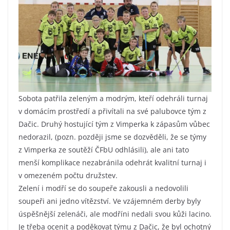
Sobota patřila zeleným a modrým, kteří odehráli turnaj
v domácím prostředí a přivítali na své palubovce tým z
Dačic. Druhý hostující tým z Vimperka k zápasům vůbec
nedorazil, (pozn. později jsme se dozvěděli, že se týmy
z Vimperka ze soutěží ČFbU odhlásili), ale ani tato
menší komplikace nezabránila odehrát kvalitní turnaj i
v omezeném počtu družstev.
Zelení i modří se do soupeře zakousli a nedovolili
soupeři ani jedno vítězství. Ve vzájemném derby byly
úspěšnější zelenáči, ale modříni nedali svou kůži lacino.
Je třeba ocenit a poděkovat týmu z Dačic, že byl ochotný