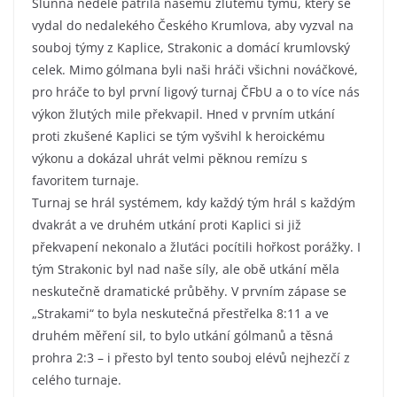
Slunná neděle patřila našemu žlutému týmu, který se
vydal do nedalekého Českého Krumlova, aby vyzval na
souboj týmy z Kaplice, Strakonic a domácí krumlovský
celek. Mimo gólmana byli naši hráči všichni nováčkové,
pro hráče to byl první ligový turnaj ČFbU a o to více nás
výkon žlutých mile překvapil. Hned v prvním utkání
proti zkušené Kaplici se tým vyšvihl k heroickému
výkonu a dokázal uhrát velmi pěknou remízu s
favoritem turnaje.
Turnaj se hrál systémem, kdy každý tým hrál s každým
dvakrát a ve druhém utkání proti Kaplici si již
překvapení nekonalo a žluťáci pocítili hořkost porážky. I
tým Strakonic byl nad naše síly, ale obě utkání měla
neskutečně dramatické průběhy. V prvním zápase se
„Strakami“ to byla neskutečná přestřelka 8:11 a ve
druhém měření sil, to bylo utkání gólmanů a těsná
prohra 2:3 – i přesto byl tento souboj elévů nejhezčí z
celého turnaje.