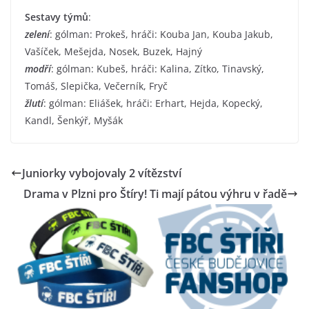
Sestavy týmů
:
zelení
: gólman: Prokeš, hráči: Kouba Jan, Kouba Jakub,
Vašíček, Mešejda, Nosek, Buzek, Hajný
modří
: gólman: Kubeš, hráči: Kalina, Zítko, Tinavský,
Tomáš, Slepička, Večerník, Fryč
žlutí
: gólman: Eliášek, hráči: Erhart, Hejda, Kopecký,
Kandl, Šenkýř, Myšák
Juniorky vybojovaly 2 vítězství
Drama v Plzni pro Štíry! Ti mají pátou výhru v řadě