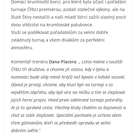
Domácí krumlovští borci, pro které byla účast i pořádání
turnaje ČFbU premiérou, podali statečné výkony, ale na
žluté Štíry nestačili a naši mladí štírci zažili slastný pocit
dvou vítězství na krumlovské palubovce.
Sluší se poděkovat pořadatelům za velmi dobře
zvládnutý turnaj a všem divákům za perfektní
atmosféru.
Komentář trenéra
Dana Placera
: „
Letos máme v soutěži
ČFbU tři družstva, a chceme jít cestou, kdy v týmu a
nominaci bude vždy méně hráčů než bývalo v loňské sezoně.
Důvod je prostý, chceme, aby kluci byli na turnaji v co
největším zápřahu, aby byli více na míčku a tím se zlepšoval
jejich herní projev. Hned první odehrané turnaje potvrdily,
že je to správná cesta. Všechny kluky chválím za bojovnost a
chuť se stále zlepšovat. Speciální pochvala je určena všem
třem gólmanům, kteří se předvedli opravdu ve velmi
dobrém světle.
“