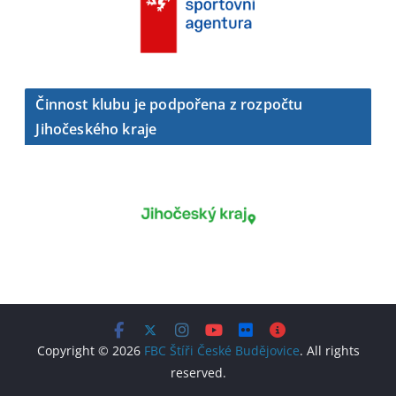
Činnost klubu je podpořena z rozpočtu
Jihočeského kraje
Copyright © 2026
FBC Štíři České Budějovice
. All rights
reserved.