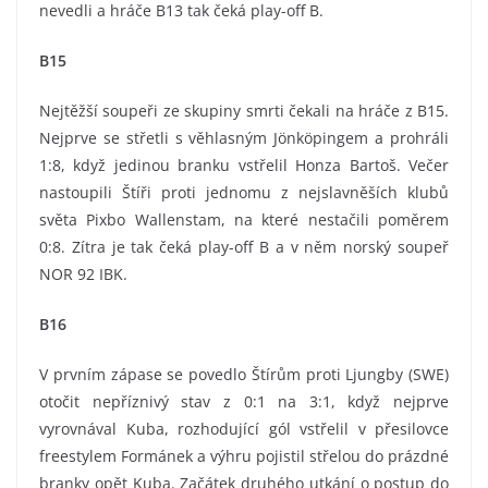
nevedli a hráče B13 tak čeká play-off B.
B15
Nejtěžší soupeři ze skupiny smrti čekali na hráče z B15.
Nejprve se střetli s věhlasným Jönköpingem a prohráli
1:8, když jedinou branku vstřelil Honza Bartoš. Večer
nastoupili Štíři proti jednomu z nejslavněších klubů
světa Pixbo Wallenstam, na které nestačili poměrem
0:8. Zítra je tak čeká play-off B a v něm norský soupeř
NOR 92 IBK.
B16
V prvním zápase se povedlo Štírům proti Ljungby (SWE)
otočit nepříznivý stav z 0:1 na 3:1, když nejprve
vyrovnával Kuba, rozhodující gól vstřelil v přesilovce
freestylem Formánek a výhru pojistil střelou do prázdné
branky opět Kuba. Začátek druhého utkání o postup do