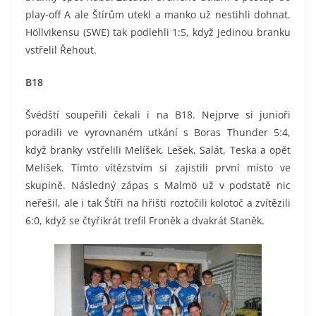
play-off A ale Štírům utekl a manko už nestihli dohnat.
Höllvikensu (SWE) tak podlehli 1:5, když jedinou branku
vstřelil Řehout.
B18
Švédští soupeřili čekali i na B18. Nejprve si junioři
poradili ve vyrovnaném utkání s Boras Thunder 5:4,
když branky vstřelili Melíšek, Lešek, Salát, Teska a opět
Melíšek. Tímto vítězstvím si zajistili první místo ve
skupině. Následný zápas s Malmö už v podstatě nic
neřešil, ale i tak Štíři na hřišti roztočili kolotoč a zvítězili
6:0, když se čtyřikrát trefil Froněk a dvakrát Staněk.