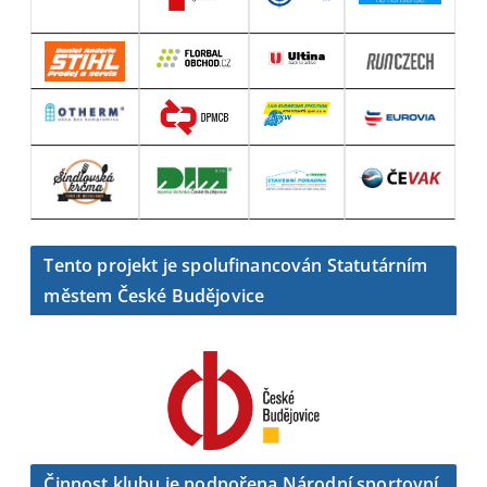
Tento projekt je spolufinancován Statutárním
městem České Budějovice
Činnost klubu je podpořena Národní sportovní