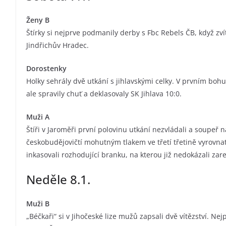
Ženy B
Štírky si nejprve podmanily derby s Fbc Rebels ČB, když zvít
Jindřichův Hradec.
Dorostenky
Holky sehrály dvě utkání s jihlavskými celky. V prvním bohu
ale spravily chuť a deklasovaly SK Jihlava 10:0.
Muži A
Štíři v Jaroměři první polovinu utkání nezvládali a soupeř 
českobudějovičtí mohutným tlakem ve třetí třetině vyrovnat
inkasovali rozhodující branku, na kterou již nedokázali zar
Neděle 8.1.
Muži B
„Béčkaři“ si v Jihočeské lize mužů zapsali dvě vítězství. Ne