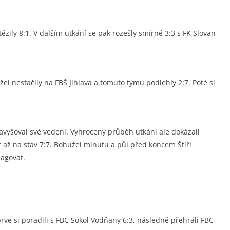
ězily 8:1. V dalším utkání se pak rozešly smírně 3:3 s FK Slovan
žel nestačily na FBŠ Jihlava a tomuto týmu podlehly 2:7. Poté si
navyšoval své vedení. Vyhrocený průběh utkání ale dokázali
 až na stav 7:7. Bohužel minutu a půl před koncem Štíři
eagovat.
jprve si poradili s FBC Sokol Vodňany 6:3, následně přehráli FBC