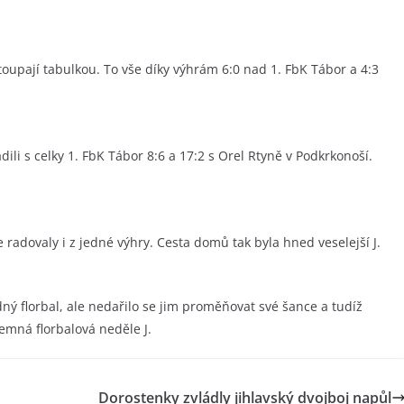
oupají tabulkou. To vše díky výhrám 6:0 nad 1. FbK Tábor a 4:3
dili s celky 1. FbK Tábor 8:6 a 17:2 s Orel Rtyně v Podkrkonoší.
e radovaly i z jedné výhry. Cesta domů tak byla hned veselejší J.
ný florbal, ale nedařilo se jim proměňovat své šance a tudíž
jemná florbalová neděle J.
Dorostenky zvládly jihlavský dvojboj napůl