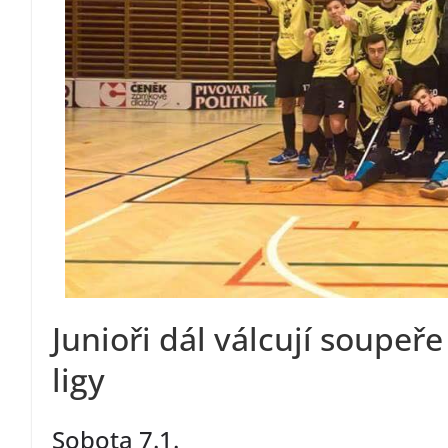
Junioři dál válcují soupeře
ligy
Sobota 7.1.