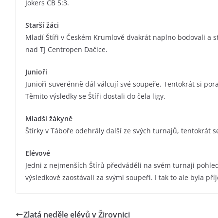
Jokers ČB 5:3.
Starší žáci
Mladí Štíři v Českém Krumlově dvakrát naplno bodovali a st
nad TJ Centropen Dačice.
Junioři
Junioři suverénně dál válcují své soupeře. Tentokrát si pora
Těmito výsledky se Štíři dostali do čela ligy.
Mladší žákyně
Štírky v Táboře odehrály další ze svých turnajů, tentokrát s
Elévové
Jedni z nejmenších Štírů předváděli na svém turnaji pohled
výsledkově zaostávali za svými soupeři. I tak to ale byla pří
Zlatá neděle elévů v Žirovnici