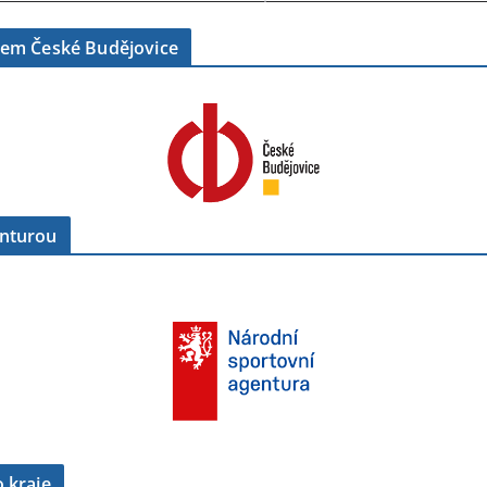
tem České Budějovice
enturou
 kraje