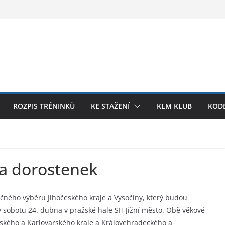
ROZPIS TRÉNINKŮ
KE STAŽENÍ
KLM KLUB
KODE
a dorostenek
čného výběru Jihočeského kraje a Vysočiny, který budou
v sobotu 24. dubna v pražské hale SH Jižní město. Obě věkové
eňského a Karlovarského kraje a Královehradeckého a