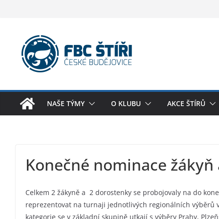
Skip
to
content
NAŠE TÝMY
O KLUBU
AKCE ŠTÍRŮ
Konečné nominace žákyň 
Celkem 2 žákyně a 2 dorostenky se probojovaly na do kone
reprezentovat na turnaji jednotlivých regionálních výběrů 
kategorie se v základní skupině utkají s výběry Prahy, Plz