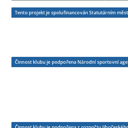
Tento projekt je spolufinancován Statutárním měs
Činnost klubu je podpořena Národní sportovní ag
Činnost klubu je podpořena z rozpočtu Jihočeského