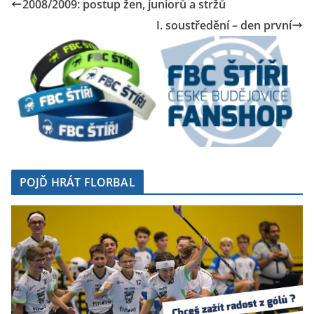
2008/2009: postup žen, juniorů a stržů
I. soustředění – den první
POJĎ HRÁT FLORBAL