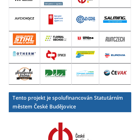
Tento projekt je spolufinancován Statutárním
městem České Budějovice