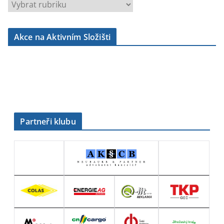
r
u
b
Akce na Aktivním Složišti
r
i
k
y
Partneři klubu