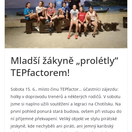
Mladší žákyně „prolétly“
TEPfactorem!
Sobota 15. 6., místo činu TEPfactor… účastníci zájezdu:
holky v doprovodu trenérů a některých rodičů. V sobotu
jsme si naplno užili soutěžení a legraci na Chotilsku. Na
první pohled ponurá stará budova, ovšem při vstupu do
ní příjemné překvapení. Veliký objekt ve stylu pirátské
jeskyně, kde nechyběli ani piráti, ani jemný karibský