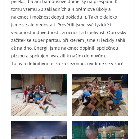
písek…, ba ani bambusové domečky na přespání. K
tomu všemu 20 základních a 4 prémiové úkoly a
nakonec i možnost dobytí pokladu :). Takhle daleko
jsme se ale nedostali. Prověřili jsme své fyzické i
vědomostní dovednosti, zručnost a trpělivost. Obrovský
zážitek se super partou, při kterém jsme si leckdy sáhli
až na dno. Energii jsme nakonec doplnili společnou
pizzou a spokojení vyrazili k našim domovům.
To byla definitivní tečka za sezónou, uvidíme se v září!