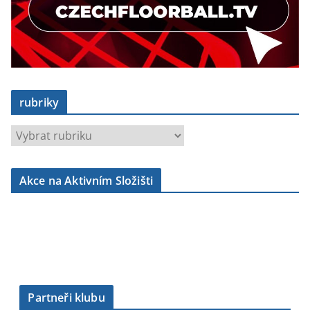
rubriky
r
u
b
Akce na Aktivním Složišti
r
i
k
y
Partneři klubu