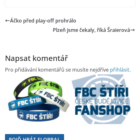
Áčko před play-off prohrálo
Plzeň jsme čekaly, říká Šraierová
Napsat komentář
Pro přidávání komentářů se musíte nejdříve
přihlásit
.
POJĎ HRÁT FLORBAL