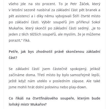
všeho jde na sto procent. To je Petr Žáček, který
v letošní sezoně nasbíral za základní část pět branek a
pět asistencí a i díky němu vybojovali Štíři čtvrté místo
po základní části. Výběr soupeřů jim přiřknul Sokol
Mukařov, který skončil po základní části sedmý. „Je to
jeden z těch těžších soupeřů, ale myslím, že je můžeme
porazit,“ říká.
Petře, jak bys zhodnotil právě skončenou základní
část?
Se základní částí jsem částečně spokojený, jelikož
začínáme doma. Třetí místo by bylo samozřejmě lepší,
ještě když nám uteklo v posledním zápase. Ale také
jsme mohli hrát dolní polovinu nebo play-down.
Co říkáš na čtvrtfinálového soupeře, kterým bude
loňský mistr Mukařov?