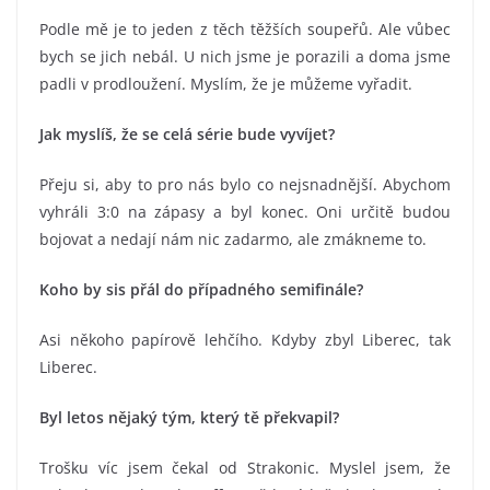
Podle mě je to jeden z těch těžších soupeřů. Ale vůbec
bych se jich nebál. U nich jsme je porazili a doma jsme
padli v prodloužení. Myslím, že je můžeme vyřadit.
Jak myslíš, že se celá série bude vyvíjet?
Přeju si, aby to pro nás bylo co nejsnadnější. Abychom
vyhráli 3:0 na zápasy a byl konec. Oni určitě budou
bojovat a nedají nám nic zadarmo, ale zmákneme to.
Koho by sis přál do případného semifinále?
Asi někoho papírově lehčího. Kdyby zbyl Liberec, tak
Liberec.
Byl letos nějaký tým, který tě překvapil?
Trošku víc jsem čekal od Strakonic. Myslel jsem, že