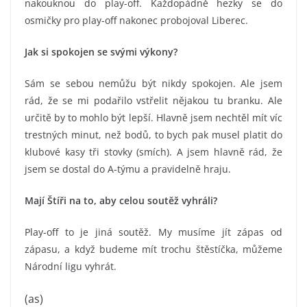
nakouknou do play-off. Každopádně hezky se do
osmičky pro play-off nakonec probojoval Liberec.
Jak si spokojen se svými výkony?
Sám se sebou nemůžu být nikdy spokojen. Ale jsem
rád, že se mi podařilo vstřelit nějakou tu branku. Ale
určitě by to mohlo být lepší. Hlavně jsem nechtěl mít víc
trestných minut, než bodů, to bych pak musel platit do
klubové kasy tři stovky (smích). A jsem hlavně rád, že
jsem se dostal do A-týmu a pravidelně hraju.
Mají Štíři na to, aby celou soutěž vyhráli?
Play-off to je jiná soutěž. My musíme jít zápas od
zápasu, a když budeme mít trochu štěstíčka, můžeme
Národní ligu vyhrát.
(as)