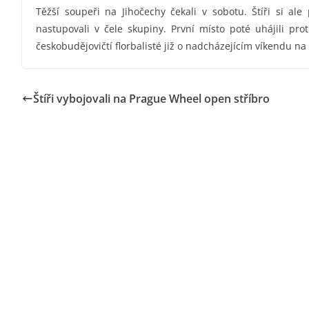
Těžší soupeři na Jihočechy čekali v sobotu. Štíři si ale
nastupovali v čele skupiny. První místo poté uhájili pro
českobudějovičtí florbalisté již o nadcházejícím víkendu na
Štíři vybojovali na Prague Wheel open stříbro