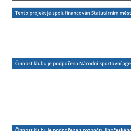
Tento projekt je spolufinancován Statutárním měs
Činnost klubu je podpořena Národní sportovní ag
Činnost klubu je podpořena z rozpočtu Jihočeského