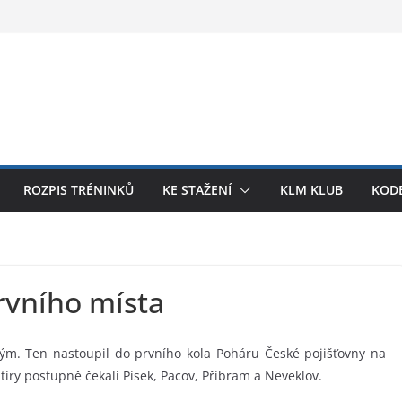
ROZPIS TRÉNINKŮ
KE STAŽENÍ
KLM KLUB
KODE
rvního místa
m. Ten nastoupil do prvního kola Poháru České pojišťovny na
tíry postupně čekali Písek, Pacov, Příbram a Neveklov.