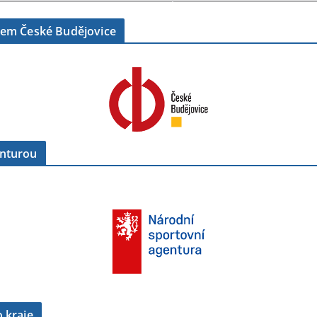
tem České Budějovice
enturou
 kraje