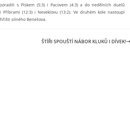
 poradili s Pískem (5:3) i Pacovem (4:3) a do nedělních duelů
ti Příbrami (12:3) i Neveklovu (13:2). Ve druhém kole nastoupí
 hřišti silného Benešova.
ŠTÍŘI SPOUŠTÍ NÁBOR KLUKŮ I DÍVEK!