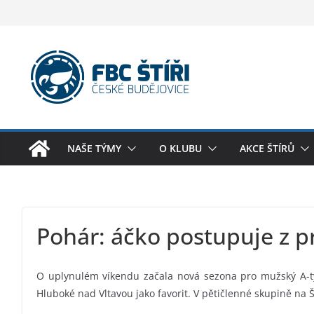
Skip
to
content
NAŠE TÝMY
O KLUBU
AKCE ŠTÍRŮ
Pohár: áčko postupuje z p
O uplynulém víkendu začala nová sezona pro mužský A-tý
Hluboké nad Vltavou jako favorit. V pětičlenné skupině na Š