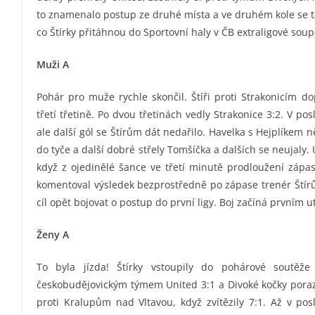
to znamenalo postup ze druhé místa a ve druhém kole se ta
co Štírky přitáhnou do Sportovní haly v ČB extraligové soup
Muži A
Pohár pro muže rychle skončil. Štíři proti Strakonicím d
třetí třetině. Po dvou třetinách vedly Strakonice 3:2. V posl
ale další gól se Štírům dát nedařilo. Havelka s Hejplíkem n
do tyče a další dobré střely Tomšíčka a dalších se neujaly.
když z ojedinělé šance ve třetí minutě prodloužení zápa
komentoval výsledek bezprostředně po zápase trenér Štírů J
cíl opět bojovat o postup do první ligy. Boj začíná prvním ut
Ženy A
To byla jízda! Štírky vstoupily do pohárové soutěž
českobudějovickým týmem United 3:1 a Divoké kočky porazil
proti Kralupům nad Vltavou, když zvítězily 7:1. Až v pos