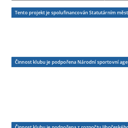
Tento projekt je spolufinancován Statutárním měs
Činnost klubu je podpořena Národní sportovní ag
Činnost klubu je podpořena z rozpočtu Jihočeského