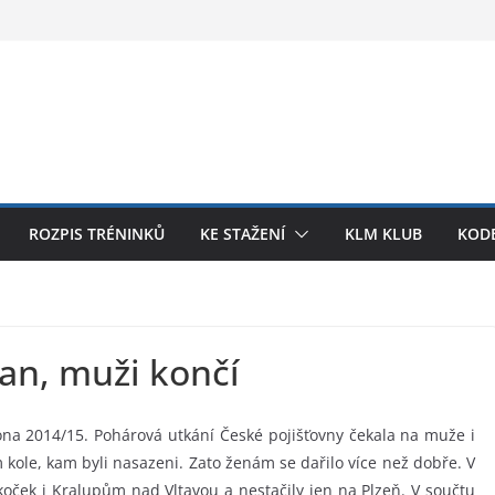
ROZPIS TRÉNINKŮ
KE STAŽENÍ
KLM KLUB
KODE
ran, muži končí
ona 2014/15. Pohárová utkání České pojišťovny čekala na muže i
m kole, kam byli nasazeni. Zato ženám se dařilo více než dobře. V
koček i Kralupům nad Vltavou a nestačily jen na Plzeň. V součtu