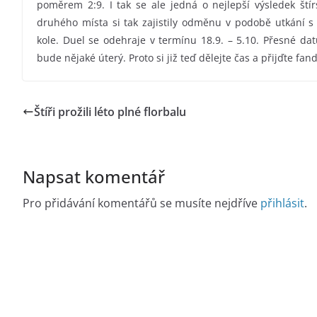
poměrem 2:9. I tak se ale jedná o nejlepší výsledek ští
druhého místa si tak zajistily odměnu v podobě utkání 
kole. Duel se odehraje v termínu 18.9. – 5.10. Přesné da
bude nějaké úterý. Proto si již teď dělejte čas a přijďte fand
Štíři prožili léto plné florbalu
Napsat komentář
Pro přidávání komentářů se musíte nejdříve
přihlásit
.