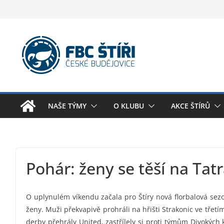
Skip
to
content
NAŠE TÝMY
O KLUBU
AKCE ŠTÍRŮ
Pohár: ženy se těší na Tat
O uplynulém víkendu začala pro Štíry nová florbalová sez
ženy. Muži překvapivě prohráli na hřišti Strakonic ve třetí
derby přehrály United, zastřílely si proti týmům Divokých 