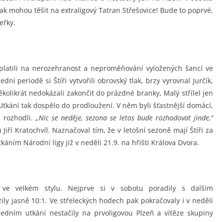
k mohou těšit na extraligový Tatran Střešovice! Bude to poprvé,
eřky.
oplatili na nerozehranost a neproměňování vyložených šancí ve
ední periodě si Štíři vytvořili obrovský tlak, brzy vyrovnal Jurčík,
ěkolikrát nedokázali zakončit do prázdné branky, Malý střílel jen
 Utkání tak dospělo do prodloužení. V něm byli šťastnější domácí,
s rozhodli.
„Nic se neděje, sezona se letos bude rozhodovat jinde,“
iří Kratochvíl. Naznačoval tím, že v letošní sezoně mají Štíři za
káním Národní ligy již v neděli 21.9. na hřišti Králova Dvora.
e ve velkém stylu. Nejprve si v sobotu poradily s dalším
y jasně 10:1. Ve střeleckých hodech pak pokračovaly i v neděli
ledním utkání nestačily na prvoligovou Plzeň a vítěze skupiny