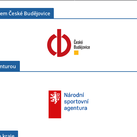
tem České Budějovice
enturou
 kraje