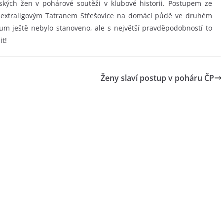
rských žen v pohárové soutěži v klubové historii. Postupem ze
s extraligovým Tatranem Střešovice na domácí půdě ve druhém
tum ještě nebylo stanoveno, ale s největší pravděpodobností to
it!
Ženy slaví postup v poháru ČP