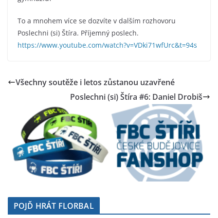
To a mnohem více se dozvíte v dalším rozhovoru
Poslechni (si) Štíra. Příjemný poslech.
https://www.youtube.com/watch?v=VDki71wfUrc&t=94s
Všechny soutěže i letos zůstanou uzavřené
Poslechni (si) Štíra #6: Daniel Drobiš
POJĎ HRÁT FLORBAL