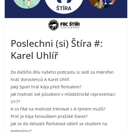
Poslechni (si) Štíra #:
Karel Uhlíř
Do dalšího dílu našeho podcastu si sedl za mikrofon
hráč dorostenců A Karel Uhlíř.
Jaký Sport hrál Kája před florbalem?
Jak hodnotí své působení v mládežnické reprezentaci
U17?
A co říká na možnost trénovat s A-týmem mužů?
Proč je Kája fanouškem pražské Slavie?
Jak se dá skloubit florbalová vášeň se studiem na
gymnáziu?