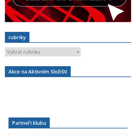
rubriky
r
u
b
Akce na Aktivním Složišti
r
i
k
y
Partneři klubu