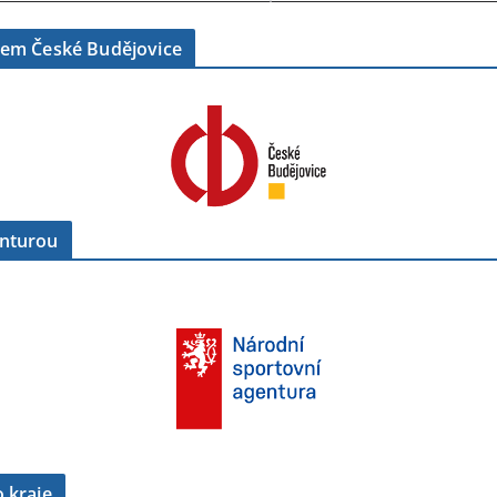
tem České Budějovice
enturou
 kraje