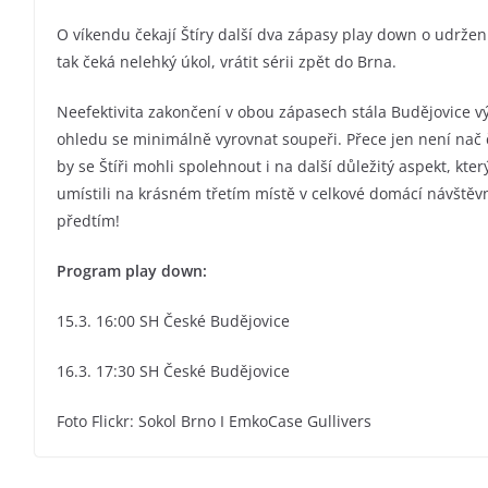
O víkendu čekají Štíry další dva zápasy play down o udržení 
tak čeká nelehký úkol, vrátit sérii zpět do Brna.
Neefektivita zakončení v obou zápasech stála Budějovice vý
ohledu se minimálně vyrovnat soupeři. Přece jen není nač č
by se Štíři mohli spolehnout i na další důležitý aspekt, který
umístili na krásném třetím místě v celkové domácí návštěvn
předtím!
Program play down:
15.3. 16:00 SH České Budějovice
16.3. 17:30 SH České Budějovice
Foto Flickr: Sokol Brno I EmkoCase Gullivers