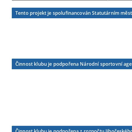
Tento projekt je spolufinancován Statutárním měs
Činnost klubu je podpořena Národní sportovní ag
Činnost klubu je podpořena z rozpočtu Jihočeského