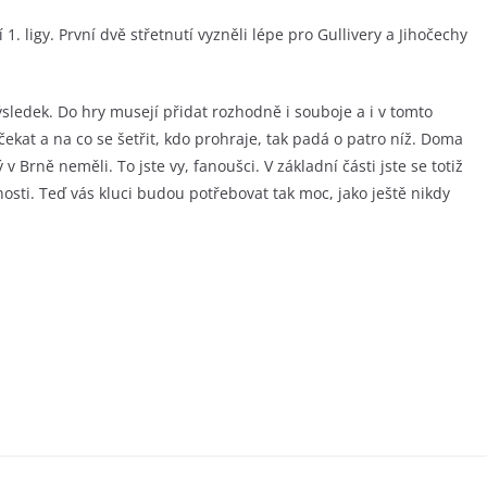
1. ligy. První dvě střetnutí vyzněli lépe pro Gullivery a Jihočechy
sledek. Do hry musejí přidat rozhodně i souboje a i v tomto
ekat a na co se šetřit, kdo prohraje, tak padá o patro níž. Doma
 v Brně neměli. To jste vy, fanoušci. V základní části jste se totiž
osti. Teď vás kluci budou potřebovat tak moc, jako ještě nikdy