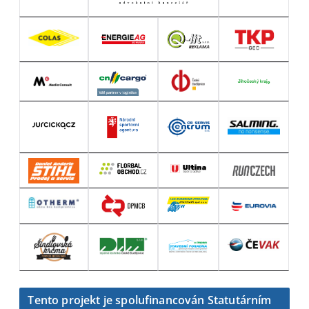
Tento projekt je spolufinancován Statutárním