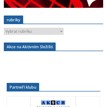
rubriky
r
u
b
Akce na Aktivním Složišti
r
i
k
y
Partneři klubu