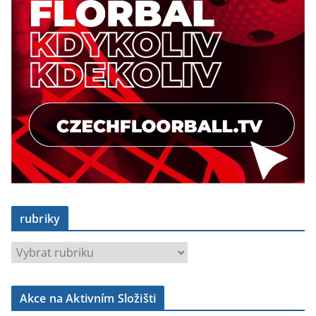
rubriky
r
u
b
Akce na Aktivním Složišti
r