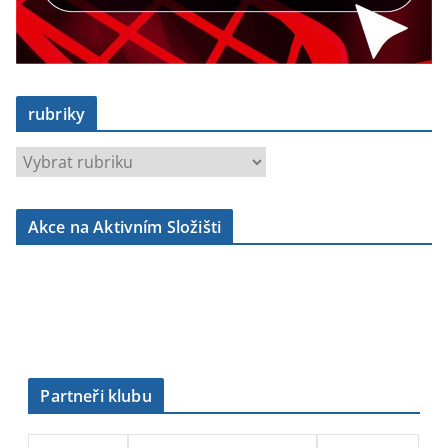
rubriky
r
u
b
Akce na Aktivním Složišti
r
i
k
y
Partneři klubu