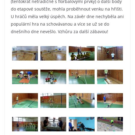
(tentokrát netradičně s florbalovými prvky) o další body
do etapové soutěže, mohla proběhnout venku na hřišti.
U hráčů měla velký úspěch. Na závěr dne nechyběla ani
populární hra na schovávanou a více se už se do
dnešního dne nevešlo. Vzhůru za další zábavou!