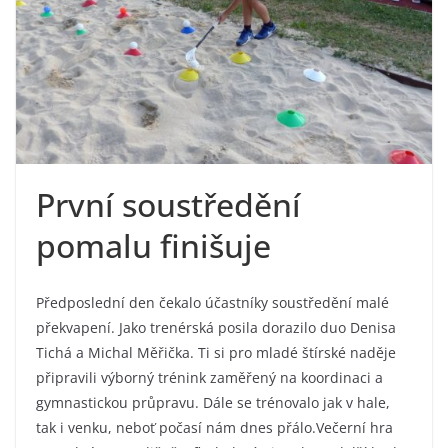
První soustředění
pomalu finišuje
Předposlední den čekalo účastníky soustředění malé
překvapení. Jako trenérská posila dorazilo duo Denisa
Tichá a Michal Měřička. Ti si pro mladé štírské naděje
připravili výborný trénink zaměřený na koordinaci a
gymnastickou průpravu. Dále se trénovalo jak v hale,
tak i venku, neboť počasí nám dnes přálo.Večerní hra