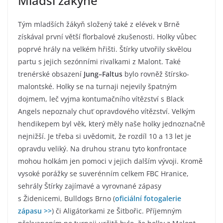
Mladší žákyně
Tým mladších žákyň složený také z elévek v Brně
získával první větší florbalové zkušenosti. Holky vůbec
poprvé hrály na velkém hřišti. Štírky utvořily skvělou
partu s jejich sezónními rivalkami z Malont. Také
trenérské obsazení
Jung–Faltus
bylo rovněž štírsko-
malontské. Holky se na turnaji nejevily špatným
dojmem, leč vyjma kontumačního vítězství s Black
Angels nepoznaly chuť opravdového vítězství. Velkým
hendikepem byl věk, který měly naše holky jednoznačně
nejnižší. Je třeba si uvědomit, že rozdíl 10 a 13 let je
opravdu veliký. Na druhou stranu tyto konfrontace
mohou holkám jen pomoci v jejich dalším vývoji. Kromě
vysoké porážky se suverénním celkem FBC Hranice,
sehrály Štírky zajímavé a vyrovnané zápasy
s Židenicemi, Bulldogs Brno (
oficiální fotogalerie
zápasu >>
) či Aligátorkami ze Šitbořic. Příjemným