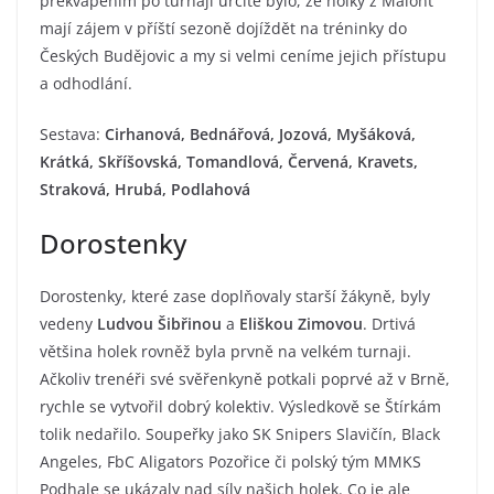
překvapením po turnaji určitě bylo, že holky z Malont
mají zájem v příští sezoně dojíždět na tréninky do
Českých Budějovic a my si velmi ceníme jejich přístupu
a odhodlání.
Sestava:
Cirhanová, Bednářová, Jozová, Myšáková,
Krátká, Skříšovská, Tomandlová, Červená, Kravets,
Straková, Hrubá, Podlahová
Dorostenky
Dorostenky, které zase doplňovaly starší žákyně, byly
vedeny
Ludvou Šibřinou
a
Eliškou Zimovou
. Drtivá
většina holek rovněž byla prvně na velkém turnaji.
Ačkoliv trenéři své svěřenkyně potkali poprvé až v Brně,
rychle se vytvořil dobrý kolektiv. Výsledkově se Štírkám
tolik nedařilo. Soupeřky jako SK Snipers Slavičín, Black
Angeles, FbC Aligators Pozořice či polský tým MMKS
Podhale se ukázaly nad síly našich holek. Co je ale