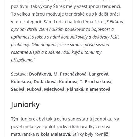
pozitivní, tak výkony Štírek měly vzestupnou tendenci.
To velkou měrou motivuje trenérské duo k další práci
v této kategorii. Sám Ludva na toto téma říká: „
S Eliškou
bychom chtěli všem holkám poděkovat za bojovnost a
upřímnost s jakou s námi komunikovaly a dokázaly řešit
problémy. Oba doufáme, že se situace příští sezonu
razantně zlepší a budeme rádi, když k tomu my
přispějeme.
“
Sestava:
Dvořáková, M. Procházková, Langrová,
Kubešová, Dudáčková, Koubová, T. Procházková,
Šedivá, Fuková, Mlezivová, Plánská, Klementová
Juniorky
Tým juniorek byl tak trochu samostatná jednotka. Na
povel měla své spoluhráčky a kamarádky čerstvá
maturantka
Nikola Malátová
. Štírky byly rovněž