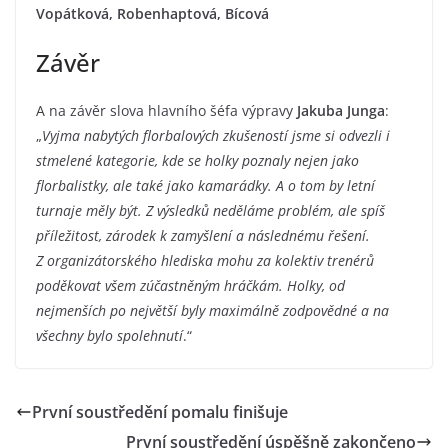
Vopátková, Robenhaptová, Bícová
Závěr
A na závěr slova hlavního šéfa výpravy
Jakuba Junga
:
„
Vyjma nabytých florbalových zkušeností jsme si odvezli i
stmelené kategorie, kde se holky poznaly nejen jako
florbalistky, ale také jako kamarádky. A o tom by letní
turnaje měly být. Z výsledků neděláme problém, ale spíš
příležitost, zárodek k zamyšlení a následnému řešení.
Z organizátorského hlediska mohu za kolektiv trenérů
poděkovat všem zúčastněným hráčkám. Holky, od
nejmenších po největší byly maximálně zodpovědné a na
všechny bylo spolehnutí
.“
První soustředění pomalu finišuje
První soustředění úspěšně zakončeno