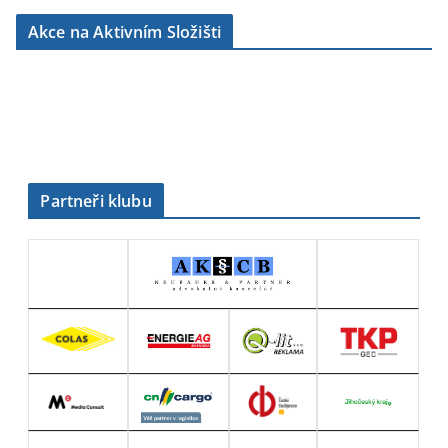
b
Akce na Aktivním Složišti
r
i
k
y
Partneři klubu