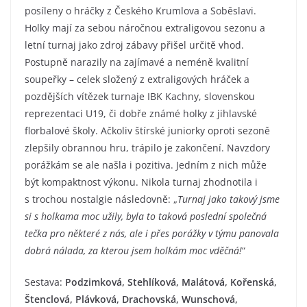
posíleny o hráčky z Českého Krumlova a Soběslavi.
Holky mají za sebou náročnou extraligovou sezonu a
letní turnaj jako zdroj zábavy přišel určitě vhod.
Postupně narazily na zajímavé a neméně kvalitní
soupeřky – celek složený z extraligových hráček a
pozdějších vítězek turnaje IBK Kachny, slovenskou
reprezentaci U19, či dobře známé holky z jihlavské
florbalové školy. Ačkoliv štírské juniorky oproti sezoně
zlepšily obrannou hru, trápilo je zakončení. Navzdory
porážkám se ale našla i pozitiva. Jedním z nich může
být kompaktnost výkonu. Nikola turnaj zhodnotila i
s trochou nostalgie následovně: „
Turnaj jako takový jsme
si s holkama moc užily, byla to taková poslední společná
tečka pro některé z nás, ale i přes porážky v týmu panovala
dobrá nálada, za kterou jsem holkám moc vděčná!
“
Sestava:
Podzimková, Stehlíková, Malátová, Kořenská,
Štenclová, Plávková, Drachovská, Wunschová,