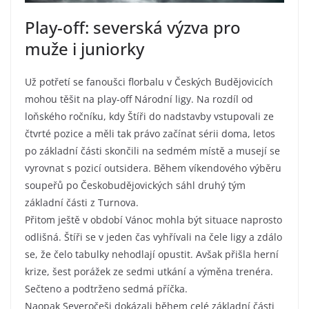
Play-off: severská výzva pro
muže i juniorky
Už potřetí se fanoušci florbalu v Českých Budějovicích
mohou těšit na play-off Národní ligy. Na rozdíl od
loňského ročníku, kdy Štíři do nadstavby vstupovali ze
čtvrté pozice a měli tak právo začínat sérii doma, letos
po základní části skončili na sedmém místě a musejí se
vyrovnat s pozicí outsidera. Během víkendového výběru
soupeřů po Českobudějovických sáhl druhý tým
základní části z Turnova.
Přitom ještě v období Vánoc mohla být situace naprosto
odlišná. Štíři se v jeden čas vyhřívali na čele ligy a zdálo
se, že čelo tabulky nehodlají opustit. Avšak přišla herní
krize, šest porážek ze sedmi utkání a výměna trenéra.
Sečteno a podtrženo sedmá příčka.
Naopak Severočeši dokázali během celé základní části