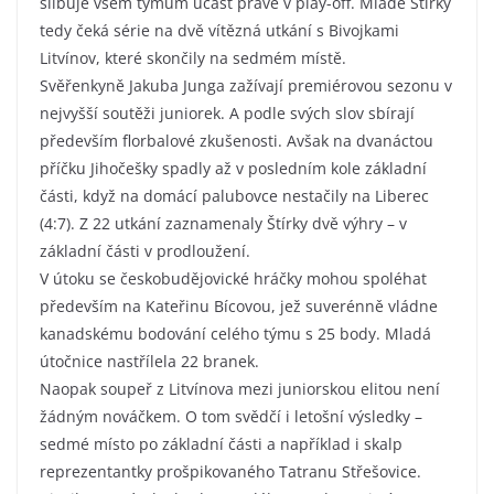
slibuje všem týmům účast právě v play-off. Mladé Štírky
tedy čeká série na dvě vítězná utkání s Bivojkami
Litvínov, které skončily na sedmém místě.
Svěřenkyně Jakuba Junga zažívají premiérovou sezonu v
nejvyšší soutěži juniorek. A podle svých slov sbírají
především florbalové zkušenosti. Avšak na dvanáctou
příčku Jihočešky spadly až v posledním kole základní
části, když na domácí palubovce nestačily na Liberec
(4:7). Z 22 utkání zaznamenaly Štírky dvě výhry – v
základní části v prodloužení.
V útoku se českobudějovické hráčky mohou spoléhat
především na Kateřinu Bícovou, jež suverénně vládne
kanadskému bodování celého týmu s 25 body. Mladá
útočnice nastřílela 22 branek.
Naopak soupeř z Litvínova mezi juniorskou elitou není
žádným nováčkem. O tom svědčí i letošní výsledky –
sedmé místo po základní části a například i skalp
reprezentantky prošpikovaného Tatranu Střešovice.