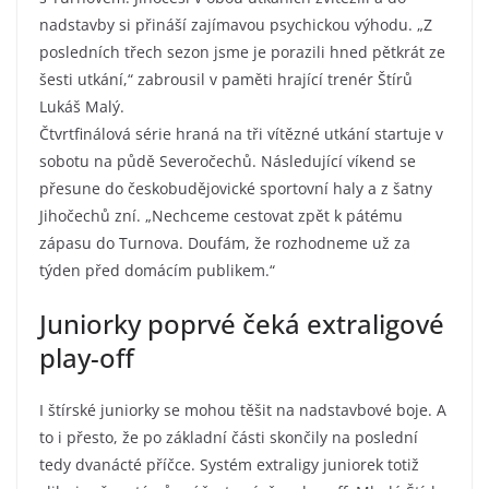
nadstavby si přináší zajímavou psychickou výhodu. „Z
posledních třech sezon jsme je porazili hned pětkrát ze
šesti utkání,“ zabrousil v paměti hrající trenér Štírů
Lukáš Malý.
Čtvrtfinálová série hraná na tři vítězné utkání startuje v
sobotu na půdě Severočechů. Následující víkend se
přesune do českobudějovické sportovní haly a z šatny
Jihočechů zní. „Nechceme cestovat zpět k pátému
zápasu do Turnova. Doufám, že rozhodneme už za
týden před domácím publikem.“
Juniorky poprvé čeká extraligové
play-off
I štírské juniorky se mohou těšit na nadstavbové boje. A
to i přesto, že po základní části skončily na poslední
tedy dvanácté příčce. Systém extraligy juniorek totiž