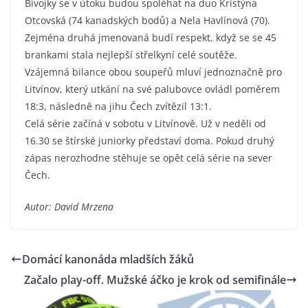
Bivojky se v útoku budou spoléhat na duo Kristýna
Otcovská (74 kanadských bodů) a Nela Havlínová (70).
Zejména druhá jmenovaná budí respekt, když se se 45
brankami stala nejlepší střelkyní celé soutěže.
Vzájemná bilance obou soupeřů mluví jednoznačně pro
Litvínov, který utkání na své palubovce ovládl poměrem
18:3, následně na jihu Čech zvítězil 13:1.
Celá série začíná v sobotu v Litvínově. Už v neděli od
16.30 se štírské juniorky představí doma. Pokud druhý
zápas nerozhodne stěhuje se opět celá série na sever
Čech.
Autor: David Mrzena
Domácí kanonáda mladších žáků
Začalo play-off. Mužské áčko je krok od semifinále