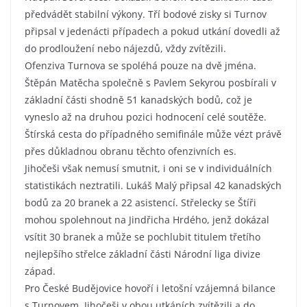
předvádět stabilní výkony. Tří bodové zisky si Turnov
připsal v jedenácti případech a pokud utkání dovedli až
do prodloužení nebo nájezdů, vždy zvítězili.
Ofenziva Turnova se spoléhá pouze na dvě jména.
Štěpán Matěcha společně s Pavlem Sekyrou posbírali v
základní části shodně 51 kanadských bodů, což je
vyneslo až na druhou pozici hodnocení celé soutěže.
Štírská cesta do případného semifinále může vézt právě
přes důkladnou obranu těchto ofenzivních es.
Jihočeši však nemusí smutnit, i oni se v individuálních
statistikách neztratili. Lukáš Malý připsal 42 kanadských
bodů za 20 branek a 22 asistencí. Střelecky se Štíři
mohou spolehnout na Jindřicha Hrdého, jenž dokázal
vsítit 30 branek a může se pochlubit titulem třetího
nejlepšího střelce základní části Národní liga divize
západ.
Pro České Budějovice hovoří i letošní vzájemná bilance
s Turnovem. Jihočeši v obou utkáních zvítězili a do