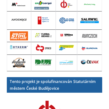
Tento projekt je spolufinancován Statutárním
městem České Budějovice