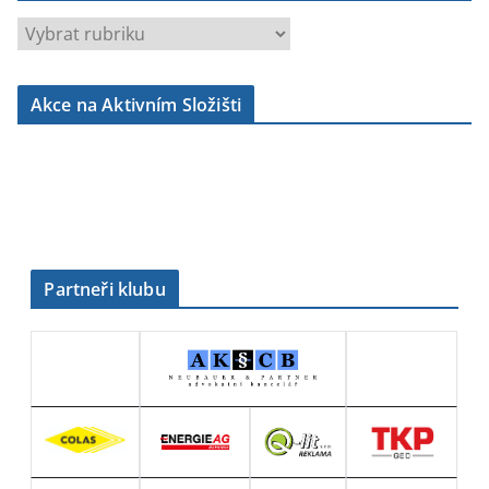
r
u
b
Akce na Aktivním Složišti
r
i
k
y
Partneři klubu