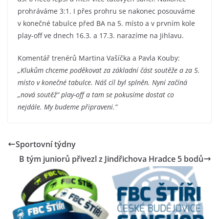
prohráváme 3:1. I přes prohru se nakonec posouváme
v konečné tabulce před BA na 5. místo a v prvním kole
play-off ve dnech 16.3. a 17.3. narazíme na Jihlavu.
Komentář trenérů Martina Vašíčka a Pavla Kouby:
„Klukům chceme poděkovat za základní část soutěže a za 5.
místo v konečné tabulce. Náš cíl byl splněn. Nyní začíná
„nová soutěž“ play-off a tam se pokusíme dostat co
nejdále. My budeme připraveni.”
Sportovní týdny
B tým juniorů přivezl z Jindřichova Hradce 5 bodů