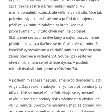
začal pěkně zostra a Draci makají naplno. My
máme pomalejší rozjezd, ale věříme v naši sílu. Více jak
polovinu zápasu prohráváme a pořád dotahujeme.
Ještě ve 33. minutě taháme za kratší konec a
prohráváme 4:3. V tuto chvíli není na co čekat.
Stahujeme sestavu na dvě lajny a najednou začínáme
přebírat aktivitu a tlačíme se do útoku. Ve 41. minutě
konečně vyrovnáváme a za další minutu z našeho tlaku
zápas otáčíme a vedeme 5:4. Soupeř pak ještě víc
otevře hru a nám se ještě lépe dýchá. V poslední
minutě dvakrát skórujeme a vítězíme 7:4.
V posledním zápase nastupujeme proti domácím Black
Angels. Zápas svým nábojem a rychlostí připomíná play
off a určitě se musel všem líbit. Hraje se vyrovnané
utkání a šanci na bodový zisk ztrácíme naší chybou až
ve 42. minutě. Sportovně musíme uznat, že domácí byli
asi o něco lepší a měli více tutových šancí. Nakonec