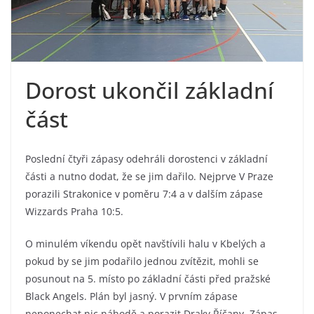
Dorost ukončil základní
část
Poslední čtyři zápasy odehráli dorostenci v základní
části a nutno dodat, že se jim dařilo. Nejprve V Praze
porazili Strakonice v poměru 7:4 a v dalším zápase
Wizzards Praha 10:5.
O minulém víkendu opět navštívili halu v Kbelých a
pokud by se jim podařilo jednou zvítězit, mohli se
posunout na 5. místo po základní části před pražské
Black Angels. Plán byl jasný. V prvním zápase
neponechat nic náhodě a porazit Draky Říčany. Zápas