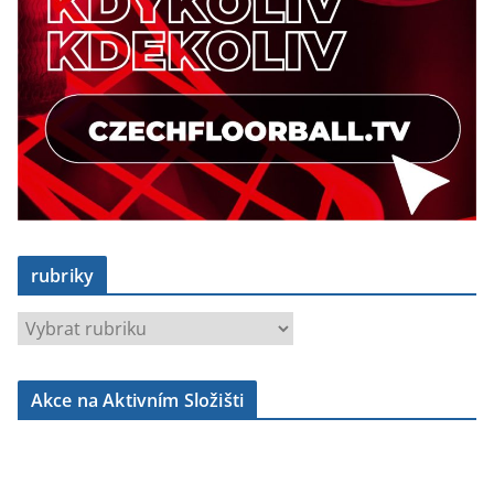
rubriky
r
u
b
Akce na Aktivním Složišti
r
i
k
y