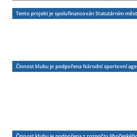
Tento projekt je spolufinancován Statutárním měs
Činnost klubu je podpořena Národní sportovní ag
Činnost klubu je podpořena z rozpočtu Jihočeského