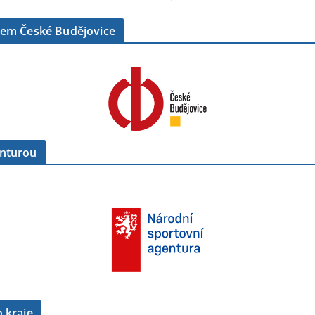
tem České Budějovice
enturou
 kraje