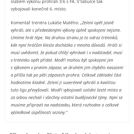
slabém výkonu prohráli 3:6 s FA. V tabulce tak
vybojovali konečné 6. místo.
Komentář trenéra Lukáše Malého:
„Zelení opět jasně
vyhráli, ale s předvedenými výkony úplně spokojení nejsme.
Umíme hrát lépe. Na druhou stranu je to odraz tréninků,
kde nyní hráčům klesla docházka z mnoha důvodů. Hráči si
musí uvědomit, že pokud chtějí vyhrávat i v nadstavbě, musí
v tréninku opět přidat. Modří mohou být spokojení jen
s výkonem v prvním zápase, ve druhém jim chybělo nasazení
a přišla tak po pěti zápasech prohra.
Celkově základní část
hodnotíme kladně. Zelení ji suverénně vyhráli a kvalitou
tuto ligu převyšovali. Modří vybojovali solidní šesté místo a
za sebou nechali i všechny ostatní budějovické týmy. Nyní se
musíme připravit na nadstavbu, která rozhodne o celkové
výsledkové úspěšnosti sezony.“