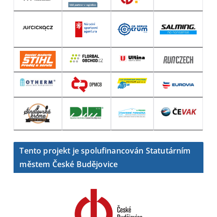
Tento projekt je spolufinancován Statutárním
městem České Budějovice