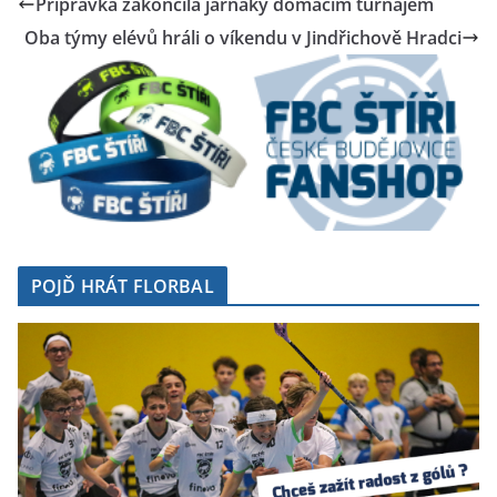
Přípravka zakončila jarňáky domácím turnajem
Oba týmy elévů hráli o víkendu v Jindřichově Hradci
POJĎ HRÁT FLORBAL