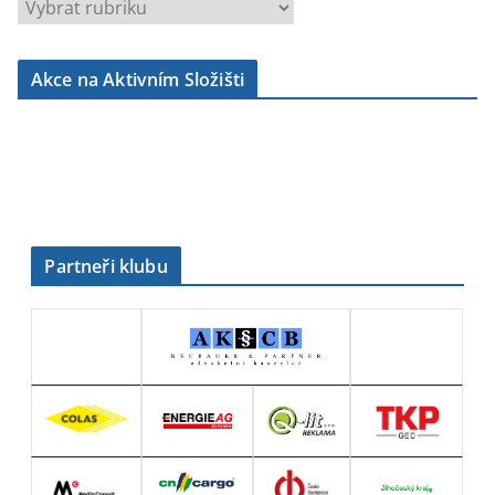
r
u
b
Akce na Aktivním Složišti
r
i
k
y
Partneři klubu