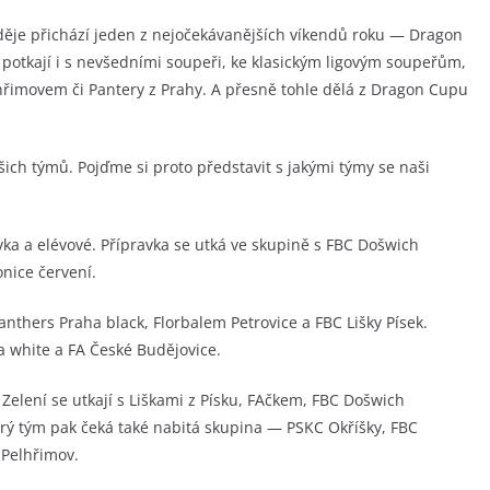
ěje přichází jeden z nejočekávanějších víkendů roku — Dragon
de potkají i s nevšedními soupeři, ke klasickým ligovým soupeřům,
lhřimovem či Pantery z Prahy. A přesně tohle dělá z Dragon Cupu
ich týmů. Pojďme si proto představit s jakými týmy se naši
vka a elévové. Přípravka se utká ve skupině s FBC Došwich
nice červení.
anthers Praha black, Florbalem Petrovice a FBC Lišky Písek.
a white a FA České Budějovice.
 Zelení se utkají s Liškami z Písku, FAčkem, FBC Došwich
drý tým pak čeká také nabitá skupina — PSKC Okříšky, FBC
 Pelhřimov.