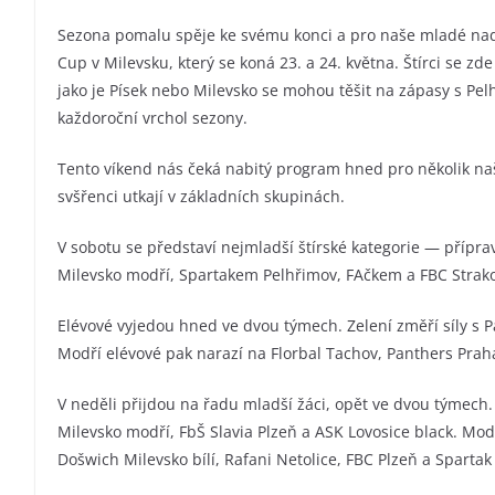
Sezona pomalu spěje ke svému konci a pro naše mladé nad
Cup v Milevsku, který se koná 23. a 24. května. Štírci se z
jako je Písek nebo Milevsko se mohou těšit na zápasy s Pe
každoroční vrchol sezony.
Tento víkend nás čeká nabitý program hned pro několik naš
svšřenci utkají v základních skupinách.
V sobotu se představí nejmladší štírské kategorie — přípra
Milevsko modří, Spartakem Pelhřimov, FAčkem a FBC Strako
Elévové vyjedou hned ve dvou týmech. Zelení změří síly s P
Modří elévové pak narazí na Florbal Tachov, Panthers Prah
V neděli přijdou na řadu mladší žáci, opět ve dvou týmech.
Milevsko modří, FbŠ Slavia Plzeň a ASK Lovosice black. Mo
Došwich Milevsko bílí, Rafani Netolice, FBC Plzeň a Spartak