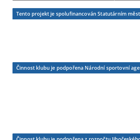
Tento projekt je spolufinancován Statutárním měs
Činnost klubu je podpořena Národní sportovní ag
Činnost klubu je podpořena z rozpočtu Jihočeského