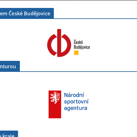
tem České Budějovice
enturou
 kraje